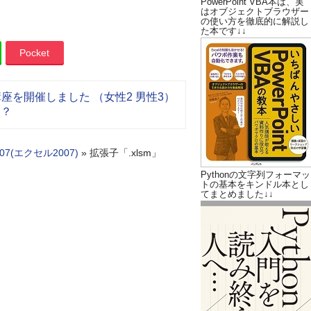
PowerPoint VBA本は、実
はオブジェクトブラウザー
の使い方を徹底的に解説し
た本です↓↓
Pocket
入門講座を開催しました （女性2 男性3）
こ？
2007(エクセル2007)
»
拡張子「.xlsm」
Pythonの文字列フォーマッ
トの基本をキンドル本とし
てまとめました↓↓