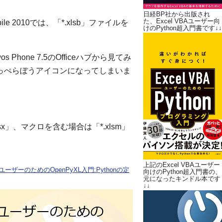
日経BP社から出版され
た、Excel VBAユーザー向
obile 2010では、「*.xlsb」ファイルを
けのPython超入門書です↓↓
s Phone 7.5のOfficeハブから見てみ
のっぺらぼうアイコンになってしまいま
xlsx」、マクロを含む場合は「*.xlsm」
上記のExcel VBAユーザー
ユーザーのためのOpenPyXL入門:Pythonの定
向けのPython超入門書の、
元になったキンドル本です
↓↓