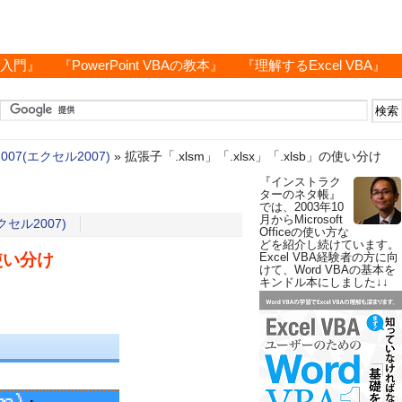
グ入門』
『PowerPoint VBAの教本』
『理解するExcel VBA』
 2007(エクセル2007)
»
拡張子「.xlsm」「.xlsx」「.xlsb」の使い分け
『インストラク
ターのネタ帳』
では、2003年10
月からMicrosoft
エクセル2007)
Officeの使い方な
どを紹介し続けています。
の使い分け
Excel VBA経験者の方に向
けて、Word VBAの基本を
キンドル本にしました↓↓