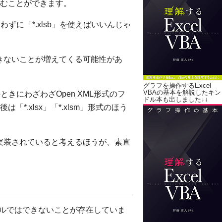
むことができます。
使わずに「*.xlsb」を使えばいいんじゃ
できないことが増えてくる可能性があ
グラフを操作するExcel
VBAの基本を解説したキン
のときにわざわざOpen XML形式のフ
ドル本も出しました↓↓
.xlsx」「*.xlsm」形式のほう
に実装されていると考えるほうが、素直
ファイルではできないことが存在していま