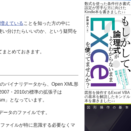
数式を使った条件付き書式
設定が苦手な方に向けた
Kindle本を書きました↓↓
子が増えている
ことを知った方の中に
」をどう使い分けたらいいのか、という疑問を
についてまとめておきます。
来のバイナリデータから、Open XML形
007・2010の標準の拡張子は
図形を操作するExcel VBA
の基本を解説したキンドル
xlsm」となっています。
本を書きました↓↓
ナリデータのファイルです。
.xls」ファイルが特に意識する必要なくマ