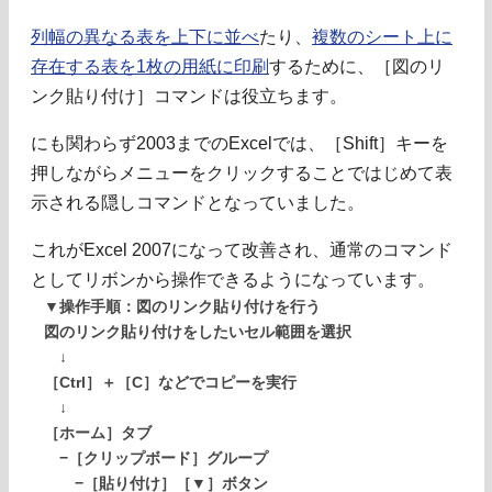
列幅の異なる表を上下に並べ
たり、
複数のシート上に
存在する表を1枚の用紙に印刷
するために、［図のリ
ンク貼り付け］コマンドは役立ちます。
にも関わらず2003までのExcelでは、［Shift］キーを
押しながらメニューをクリックすることではじめて表
示される隠しコマンドとなっていました。
これがExcel 2007になって改善され、通常のコマンド
としてリボンから操作できるようになっています。
▼操作手順：図のリンク貼り付けを行う
図のリンク貼り付けをしたいセル範囲を選択
↓
［Ctrl］＋［C］などでコピーを実行
↓
［ホーム］タブ
−［クリップボード］グループ
−［貼り付け］［▼］ボタン