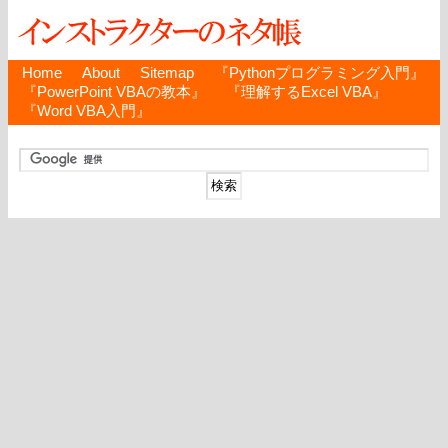
Home
About
Sitemap
『Pythonプログラミング入門』
『PowerPoint VBAの教本』
『理解するExcel VBA』
『Word VBA入門』