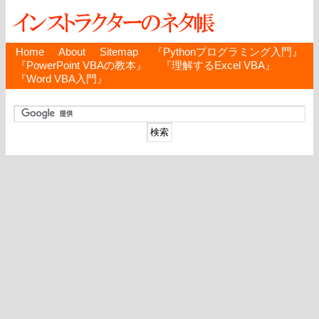
Home
About
Sitemap
『Pythonプログラミング入門』
『PowerPoint VBAの教本』
『理解するExcel VBA』
『Word VBA入門』