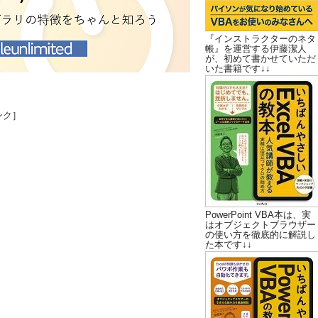
『インストラクターのネタ
帳』を運営する伊藤潔人
が、初めて書かせていただ
いた書籍です↓↓
ンク］
PowerPoint VBA本は、実
はオブジェクトブラウザー
の使い方を徹底的に解説し
た本です↓↓