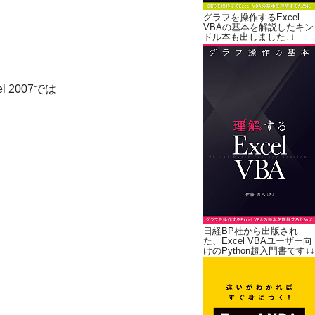
グラフを操作するExcel
VBAの基本を解説したキン
ドル本も出しました↓↓
2007では
日経BP社から出版され
た、Excel VBAユーザー向
けのPython超入門書です↓↓