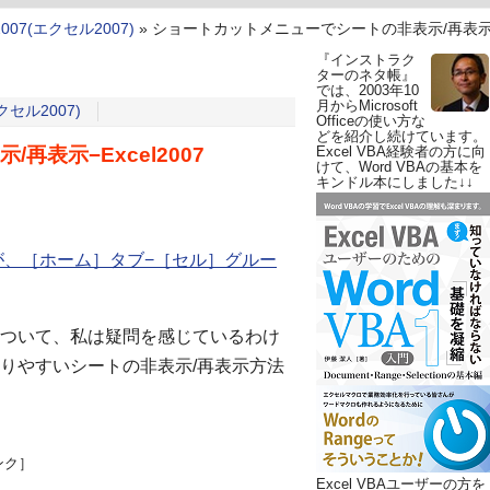
 2007(エクセル2007)
»
ショートカットメニューでシートの非表示/再表示−Ex
『インストラク
ターのネタ帳』
では、2003年10
月からMicrosoft
エクセル2007)
Officeの使い方な
どを紹介し続けています。
表示−Excel2007
Excel VBA経験者の方に向
けて、Word VBAの基本を
キンドル本にしました↓↓
ンドが、［ホーム］タブ−［セル］グルー
ついて、私は疑問を感じているわけ
りやすいシートの非表示/再表示方法
ンク］
Excel VBAユーザーの方を