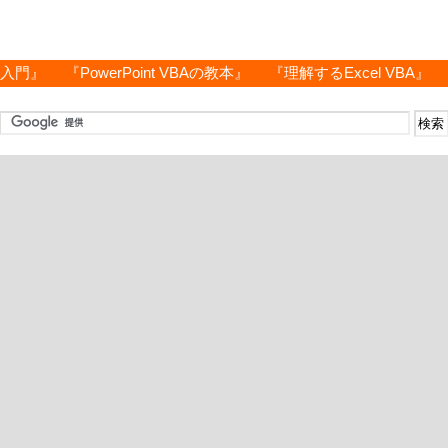
グ入門』
『PowerPoint VBAの教本』
『理解するExcel VBA』