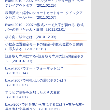
Excel 2010・2007でヘッダー・フッターは？−ペー
ジレイアウトタブ （2011.02.25）
表示拡大・縮小のショートカットキー−クイックア
クセスツールバー （2011.02.07）
Excel 2010・2007の数式バーで文字が切れる−数式
バーの折りたたみ・展開 （2011.02.01）
横方向に結合とは （2010.12.09）
小数点位置固定モードの解除−小数点位置を自動的
に挿入する （2010.10.19）
読み取り専用にする−読み取り専用の設定/解除ボタ
ン （2010.07.09）
Excel 2007でオートフォーマットは？
（2010.05.14）
Excel 2007で可視セルの選択ボタンは？
（2010.05.07）
アラビア語等を追加したときの変化
（2010.04.01）
Excel2007で列を左から右にするには？−右から左へ
書き進む文書ボタン （2010.03.31）