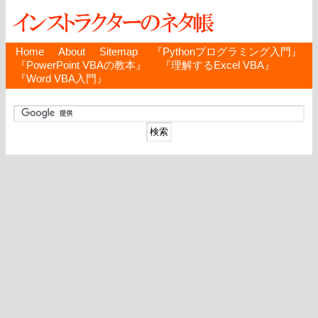
Home
About
Sitemap
『Pythonプログラミング入門』
『PowerPoint VBAの教本』
『理解するExcel VBA』
『Word VBA入門』