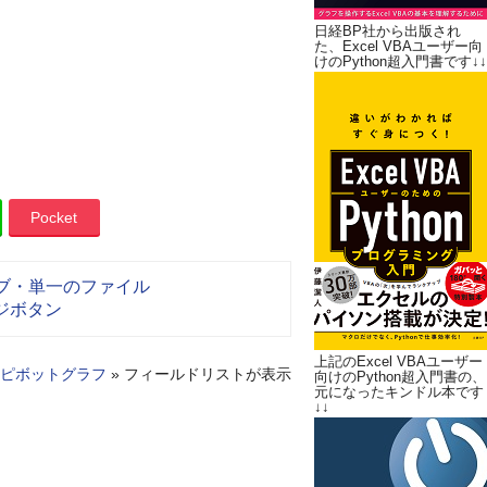
日経BP社から出版され
た、Excel VBAユーザー向
けのPython超入門書です↓↓
Pocket
イブ・単一のファイル
ジボタン
上記のExcel VBAユーザー
ピボットグラフ
»
フィールドリストが表示
向けのPython超入門書の、
元になったキンドル本です
↓↓