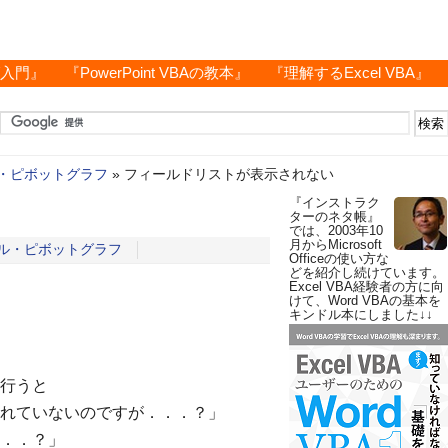
グ入門』
『PowerPoint VBAの教本』
『理解するExcel VBA』
・ピボットグラフ
»
フィールドリストが表示されない
『インストラク
ターのネタ帳』
では、2003年10
月からMicrosoft
ル・ピボットグラフ
Officeの使い方な
どを紹介し続けています。
Excel VBA経験者の方に向
けて、Word VBAの基本を
キンドル本にしました↓↓
行うと
れていないのですが．．．？」
．．？」