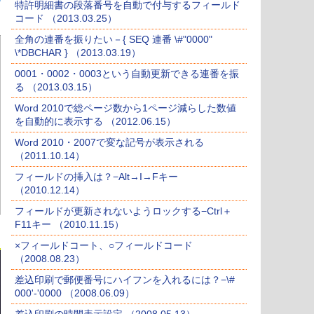
特許明細書の段落番号を自動で付与するフィールド
コード （2013.03.25）
全角の連番を振りたい－{ SEQ 連番 \#"0000"
\*DBCHAR } （2013.03.19）
0001・0002・0003という自動更新できる連番を振
る （2013.03.15）
Word 2010で総ページ数から1ページ減らした数値
を自動的に表示する （2012.06.15）
Word 2010・2007で変な記号が表示される
（2011.10.14）
フィールドの挿入は？−Alt→I→Fキー
（2010.12.14）
フィールドが更新されないようロックする−Ctrl＋
F11キー （2010.11.15）
×フィールドコート、○フィールドコード
（2008.08.23）
差込印刷で郵便番号にハイフンを入れるには？−\#
000'-'0000 （2008.06.09）