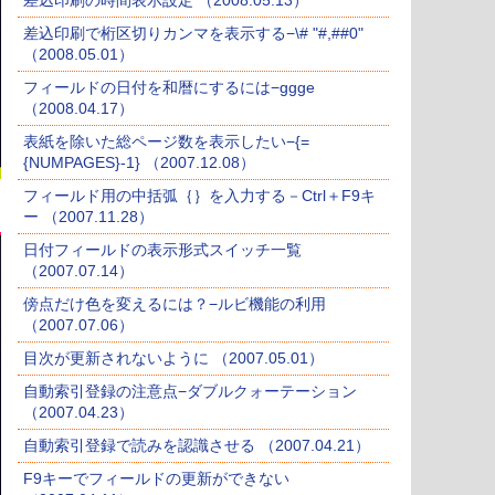
差込印刷の時間表示設定 （2008.05.13）
差込印刷で桁区切りカンマを表示する−\# "#,##0"
（2008.05.01）
フィールドの日付を和暦にするには−ggge
（2008.04.17）
表紙を除いた総ページ数を表示したい−{=
{NUMPAGES}-1} （2007.12.08）
フィールド用の中括弧｛｝を入力する－Ctrl＋F9キ
ー （2007.11.28）
日付フィールドの表示形式スイッチ一覧
（2007.07.14）
傍点だけ色を変えるには？−ルビ機能の利用
（2007.07.06）
目次が更新されないように （2007.05.01）
自動索引登録の注意点−ダブルクォーテーション
（2007.04.23）
自動索引登録で読みを認識させる （2007.04.21）
F9キーでフィールドの更新ができない