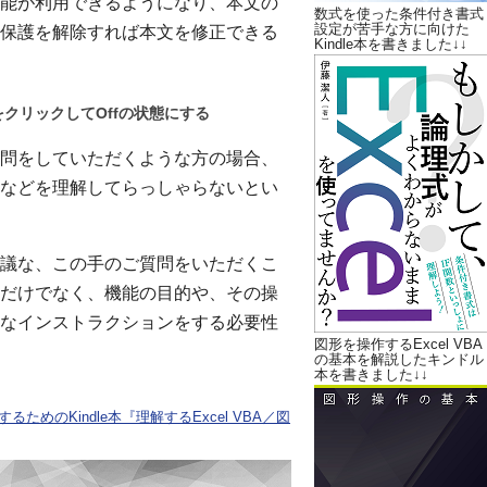
能が利用できるようになり、本文の
数式を使った条件付き書式
設定が苦手な方に向けた
保護を解除すれば本文を修正できる
Kindle本を書きました↓↓
クリックしてOffの状態にする
問をしていただくような方の場合、
などを理解してらっしゃらないとい
議な、この手のご質問をいただくこ
だけでなく、機能の目的や、その操
なインストラクションをする必要性
図形を操作するExcel VBA
の基本を解説したキンドル
本を書きました↓↓
ためのKindle本『理解するExcel VBA／図