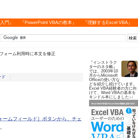
グ入門』
『PowerPoint VBAの教本』
『理解するExcel VBA』
フォーム利用時に本文を修正
『インストラク
ターのネタ帳』
では、2003年10
月からMicrosoft
ード
Officeの使い方な
どを紹介し続けています。
Excel VBA経験者の方に向
けて、Word VBAの基本を
キンドル本にしました↓↓
ォームフィールド］ボタンから、チェ
。