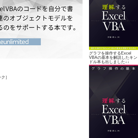
グラフを操作するExcel
VBAの基本を解説したキン
ドル本も出しました↓↓
ンク］