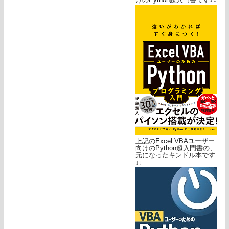
上記のExcel VBAユーザー
向けのPython超入門書の、
元になったキンドル本です
↓↓