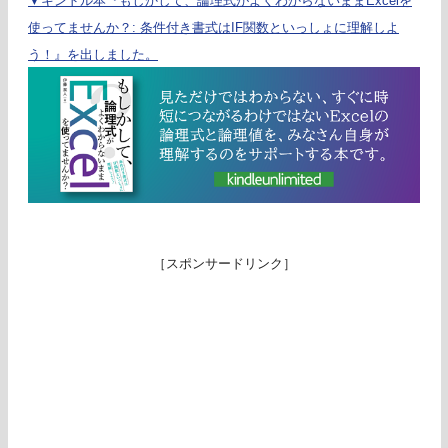
▼キンドル本『もしかして、論理式がよくわからないままExcelを
使ってませんか？: 条件付き書式はIF関数といっしょに理解しよ
う！』を出しました。
［スポンサードリンク］