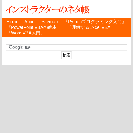
Home
About
Sitemap
『Pythonプログラミング入門』
『PowerPoint VBAの教本』
『理解するExcel VBA』
『Word VBA入門』