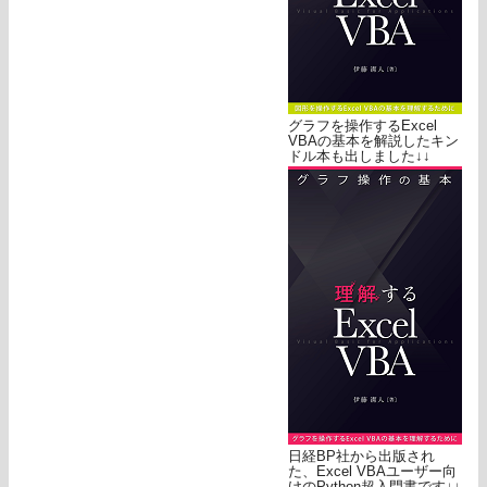
グラフを操作するExcel
VBAの基本を解説したキン
ドル本も出しました↓↓
日経BP社から出版され
た、Excel VBAユーザー向
けのPython超入門書です↓↓