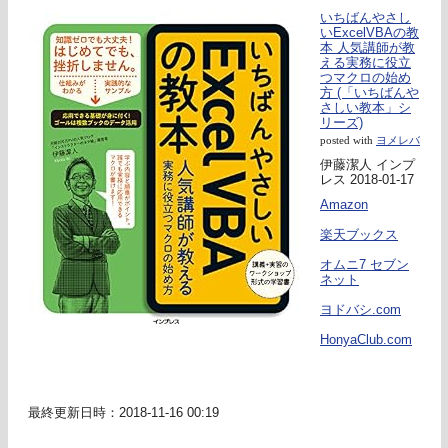
いちばんやさし
いExcelVBAの教
本 人気講師が教
える実務に役立
つマクロの始め
方 (「いちばんや
さしい教本」シ
リーズ)
posted with
ヨメレバ
伊藤潔人 インプ
レス 2018-01-17
Amazon
楽天ブックス
オムニ7 セブン
ネット
ヨドバシ.com
HonyaClub.com
最終更新日時：2018-11-16 00:19