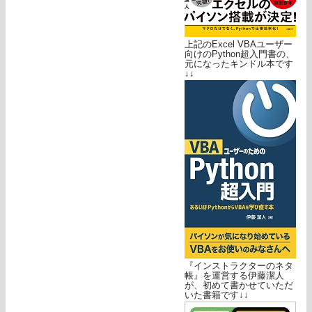
上記のExcel VBAユーザー
向けのPython超入門書の、
元になったキンドル本です
↓↓
『インストラクターのネタ
帳』を運営する伊藤潔人
が、初めて書かせていただ
いた書籍です↓↓