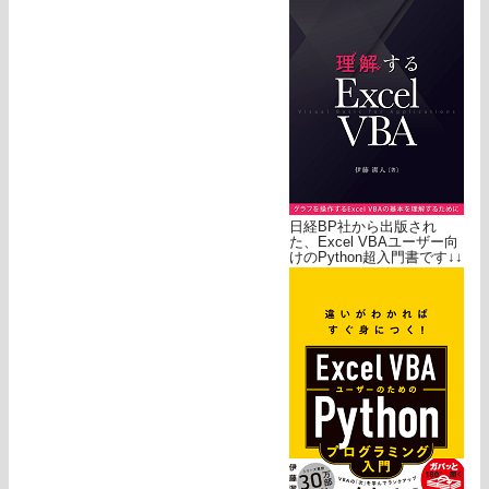
日経BP社から出版され
た、Excel VBAユーザー向
けのPython超入門書です↓↓