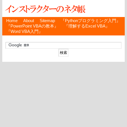
Home
About
Sitemap
『Pythonプログラミング入門』
『PowerPoint VBAの教本』
『理解するExcel VBA』
『Word VBA入門』