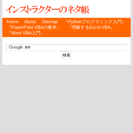
Home
About
Sitemap
『Pythonプログラミング入門』
『PowerPoint VBAの教本』
『理解するExcel VBA』
『Word VBA入門』