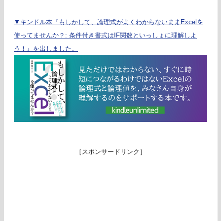
▼キンドル本『もしかして、論理式がよくわからないままExcelを
使ってませんか？: 条件付き書式はIF関数といっしょに理解しよ
う！』を出しました。
［スポンサードリンク］