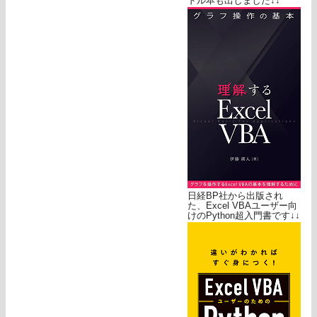
ドル本も出しました↓↓
日経BP社から出版され
た、Excel VBAユーザー向
けのPython超入門書です↓↓