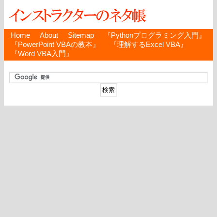
Home
About
Sitemap
『Pythonプログラミング入門』
『PowerPoint VBAの教本』
『理解するExcel VBA』
『Word VBA入門』