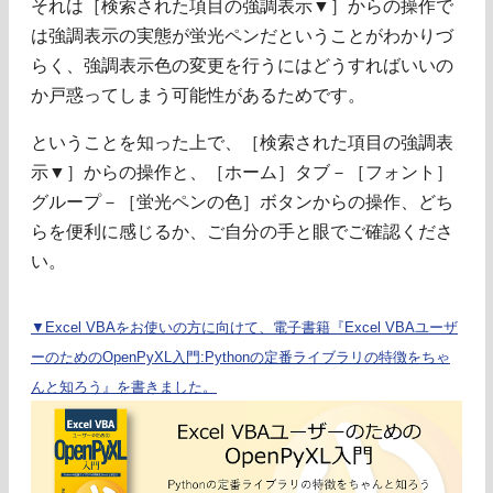
それは［検索された項目の強調表示▼］からの操作で
は強調表示の実態が蛍光ペンだということがわかりづ
らく、強調表示色の変更を行うにはどうすればいいの
か戸惑ってしまう可能性があるためです。
ということを知った上で、［検索された項目の強調表
示▼］からの操作と、［ホーム］タブ－［フォント］
グループ－［蛍光ペンの色］ボタンからの操作、どち
らを便利に感じるか、ご自分の手と眼でご確認くださ
い。
▼Excel VBAをお使いの方に向けて、電子書籍『Excel VBAユーザ
ーのためのOpenPyXL入門:Pythonの定番ライブラリの特徴をちゃ
んと知ろう』を書きました。