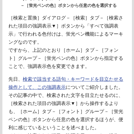
－［蛍光ペンの色］ボタンから任意の色を選択する
［検索と置換］ダイアログ－［検索］タブ－［検索さ
れた項目の強調表示▼］ボタンから「すべて強調表
示」で行われる色付けは、蛍光ペン機能によるマーキ
ングなのです。
ですから、上記のとおり［ホーム］タブ－［フォン
ト］グループ－［蛍光ペンの色］ボタンから指定する
ことで、強調表示色を変更できます。
先日、
検索で該当する語句・キーワードを目立たせる
操作として、この強調表示
についてご紹介しました。
その記事の中で、検索された文字を目立たせるのに、
［検索された項目の強調表示▼］から操作するより
も、［ホーム］タブ－［フォント］グループ－［蛍光
ペンの色］ボタンから任意の色を選択するほうが、便
利に感じているということを述べました。