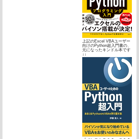
上記のExcel VBAユーザー
向けのPython超入門書の、
元になったキンドル本です
↓↓