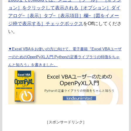
ョン］をクリックして表示される［オプション］ダイ
アログ−［表示］タブ−［表示項目］欄−［図をイメー
ジ枠で表示する］チェックボックス
をOffにしてくださ
い。
▼Excel VBAをお使いの方に向けて、電子書籍『Excel VBAユーザ
ーのためのOpenPyXL入門:Pythonの定番ライブラリの特徴をちゃ
んと知ろう』を書きました。
［スポンサードリンク］