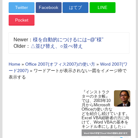
Twitter
Facebook
はてブ
LINE
Pocket
Newer：
様を自動的につけるには−@"様"
Older：
△並び替え、○並べ替え
Home
»
Office 2007(オフィス2007)の使い方
»
Word 2007(ワ
ード2007)
»
ワードアートが表示されない−図をイメージ枠で
表示する
『インストラク
ターのネタ帳』
では、2003年10
月からMicrosoft
Officeの使い方な
どを紹介し続けています。
Excel VBA経験者の方に向
けて、Word VBAの基本を
キンドル本にしました↓↓