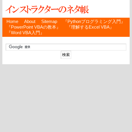
Home
About
Sitemap
『Pythonプログラミング入門』
『PowerPoint VBAの教本』
『理解するExcel VBA』
『Word VBA入門』