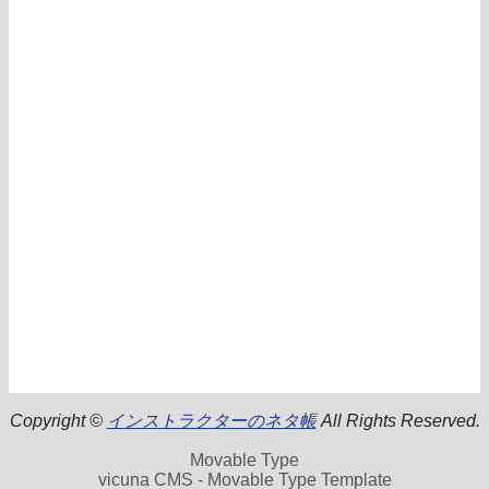
Copyright ©
インストラクターのネタ帳
All Rights Reserved.
Movable Type
vicuna CMS - Movable Type Template