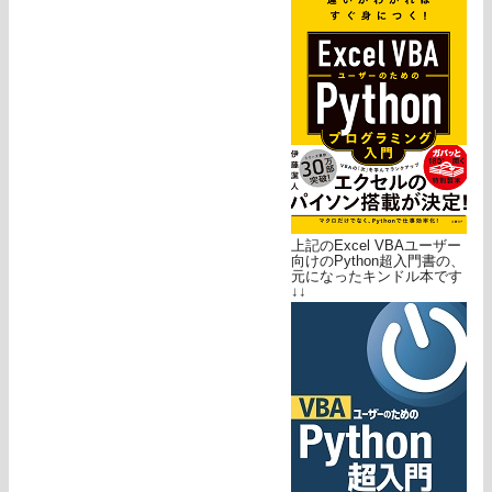
上記のExcel VBAユーザー
向けのPython超入門書の、
元になったキンドル本です
↓↓