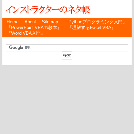
Home
About
Sitemap
『Pythonプログラミング入門』
『PowerPoint VBAの教本』
『理解するExcel VBA』
『Word VBA入門』