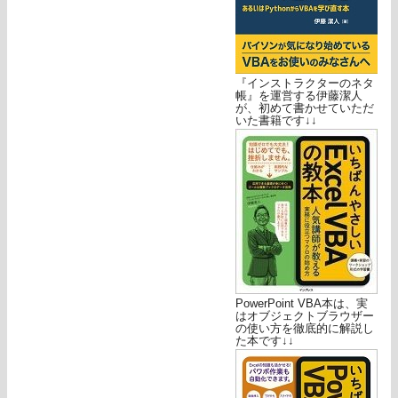
『インストラクターのネタ
帳』を運営する伊藤潔人
が、初めて書かせていただ
いた書籍です↓↓
PowerPoint VBA本は、実
はオブジェクトブラウザー
の使い方を徹底的に解説し
た本です↓↓