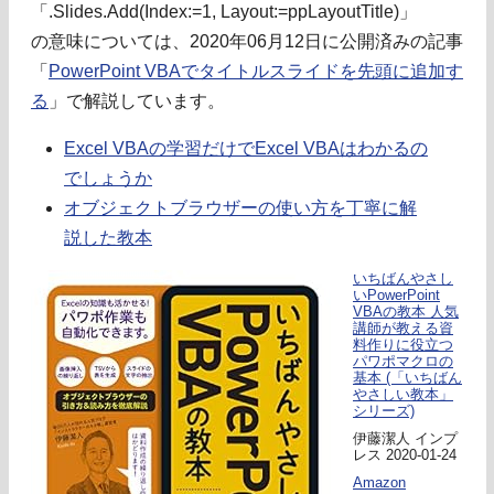
「.Slides.Add(Index:=1, Layout:=ppLayoutTitle)」
の意味については、2020年06月12日に公開済みの記事
「
PowerPoint VBAでタイトルスライドを先頭に追加す
る
」で解説しています。
Excel VBAの学習だけでExcel VBAはわかるの
でしょうか
オブジェクトブラウザーの使い方を丁寧に解
説した教本
いちばんやさし
いPowerPoint
VBAの教本 人気
講師が教える資
料作りに役立つ
パワポマクロの
基本 (「いちばん
やさしい教本」
シリーズ)
伊藤潔人 インプ
レス 2020-01-24
Amazon