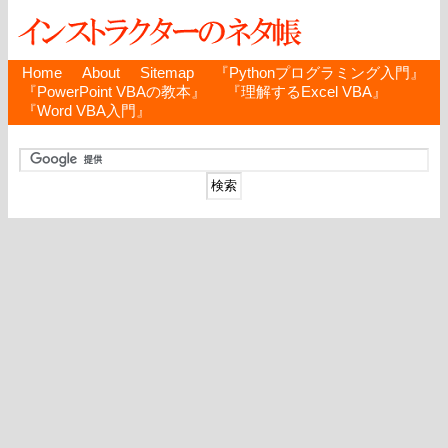
Home
About
Sitemap
『Pythonプログラミング入門』
『PowerPoint VBAの教本』
『理解するExcel VBA』
『Word VBA入門』