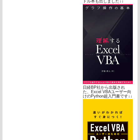
ドル本も出しました↓↓
日経BP社から出版され
た、Excel VBAユーザー向
けのPython超入門書です↓↓