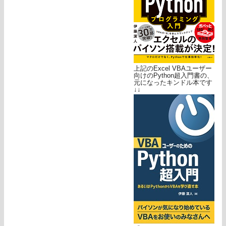
上記のExcel VBAユーザー
向けのPython超入門書の、
元になったキンドル本です
↓↓