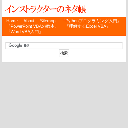
Home
About
Sitemap
『Pythonプログラミング入門』
『PowerPoint VBAの教本』
『理解するExcel VBA』
『Word VBA入門』