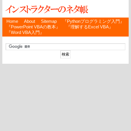
Home
About
Sitemap
『Pythonプログラミング入門』
『PowerPoint VBAの教本』
『理解するExcel VBA』
『Word VBA入門』