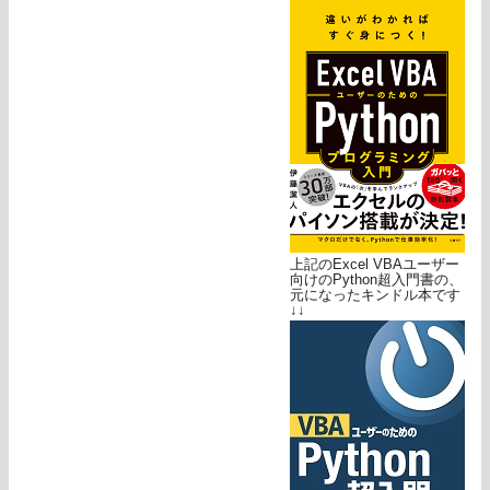
上記のExcel VBAユーザー
向けのPython超入門書の、
元になったキンドル本です
↓↓