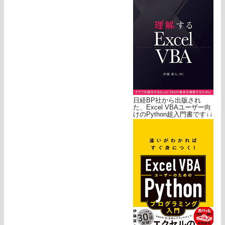
日経BP社から出版され
た、Excel VBAユーザー向
けのPython超入門書です↓↓