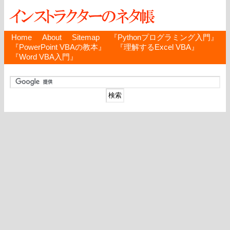
Home
About
Sitemap
『Pythonプログラミング入門』
『PowerPoint VBAの教本』
『理解するExcel VBA』
『Word VBA入門』