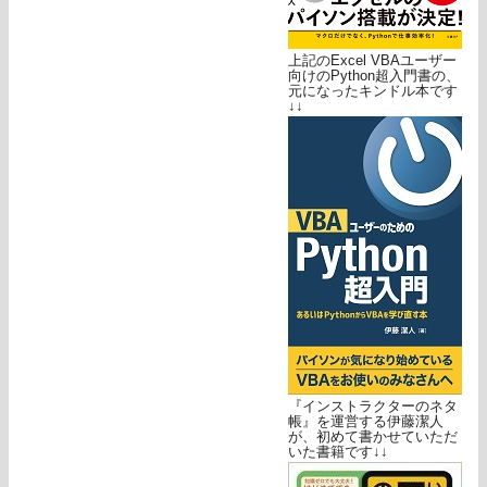
上記のExcel VBAユーザー
向けのPython超入門書の、
元になったキンドル本です
↓↓
『インストラクターのネタ
帳』を運営する伊藤潔人
が、初めて書かせていただ
いた書籍です↓↓