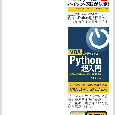
上記のExcel VBAユーザー
向けのPython超入門書の、
元になったキンドル本です
↓↓
『インストラクターのネタ
帳』を運営する伊藤潔人
が、初めて書かせていただ
いた書籍です↓↓