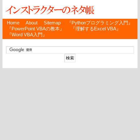
Home
About
Sitemap
『Pythonプログラミング入門』
『PowerPoint VBAの教本』
『理解するExcel VBA』
『Word VBA入門』