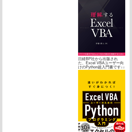
日経BP社から出版され
た、Excel VBAユーザー向
けのPython超入門書です↓↓