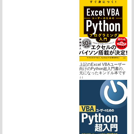
上記のExcel VBAユーザー
向けのPython超入門書の、
元になったキンドル本です
↓↓