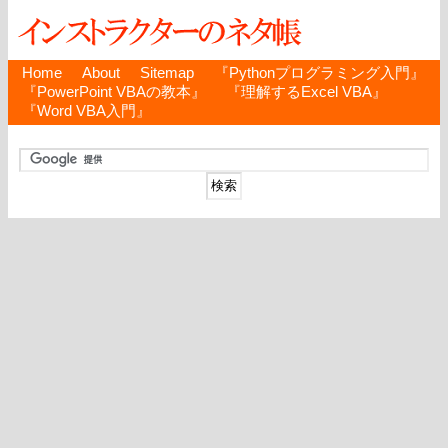
Home
About
Sitemap
『Pythonプログラミング入門』
『PowerPoint VBAの教本』
『理解するExcel VBA』
『Word VBA入門』