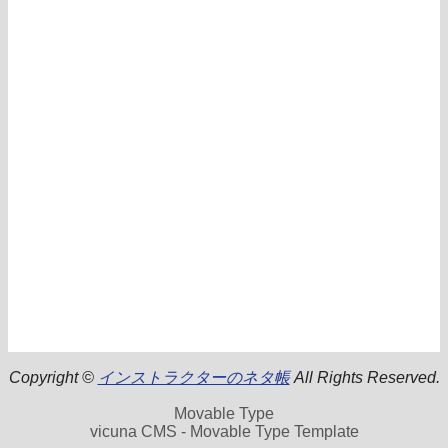
Copyright ©
インストラクターのネタ帳
All Rights Reserved.
Movable Type
vicuna CMS - Movable Type Template