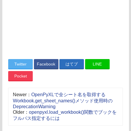
Twitter
Facebook
はてブ
LINE
Pocket
Newer：
OpenPyXLで全シート名を取得する
Workbook.get_sheet_names()メソッド使用時の
DeprecationWarning
Older：
openpyxl.load_workbook()関数でブックを
フルパス指定するには