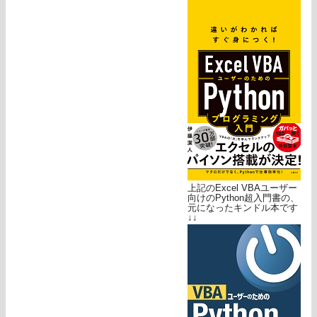
上記のExcel VBAユーザー
向けのPython超入門書の、
元になったキンドル本です
↓↓