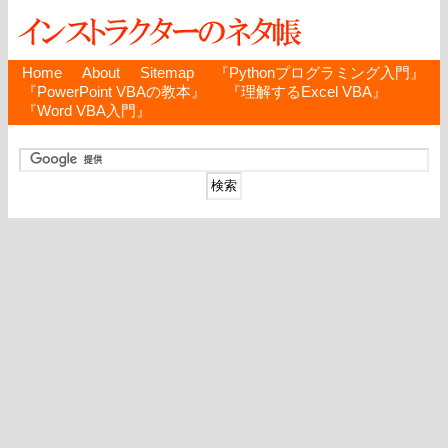
Home
About
Sitemap
『Pythonプログラミング入門』
『PowerPoint VBAの教本』
『理解するExcel VBA』
『Word VBA入門』