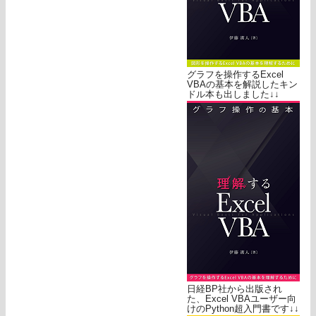
グラフを操作するExcel
VBAの基本を解説したキン
ドル本も出しました↓↓
日経BP社から出版され
た、Excel VBAユーザー向
けのPython超入門書です↓↓