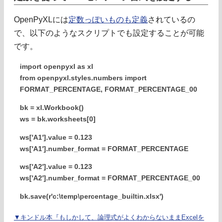
OpenPyXLには
定数っぽいものも定義
されているの
で、以下のようなスクリプトでも設定することが可能
です。
import openpyxl as xl
from openpyxl.styles.numbers import
FORMAT_PERCENTAGE, FORMAT_PERCENTAGE_00
bk = xl.Workbook()
ws = bk.worksheets[0]
ws['A1'].value = 0.123
ws['A1'].number_format = FORMAT_PERCENTAGE
ws['A2'].value = 0.123
ws['A2'].number_format = FORMAT_PERCENTAGE_00
bk.save(r'c:\temp\percentage_builtin.xlsx')
▼キンドル本『もしかして、論理式がよくわからないままExcelを