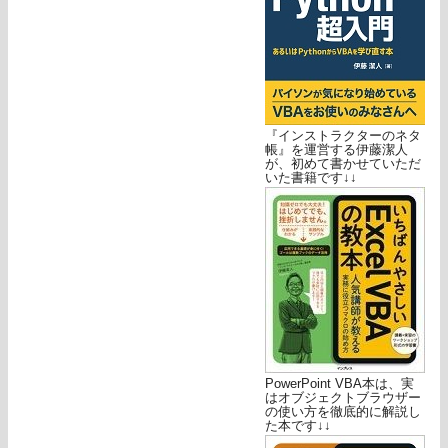
『インストラクターのネタ
帳』を運営する伊藤潔人
が、初めて書かせていただ
いた書籍です↓↓
PowerPoint VBA本は、実
はオブジェクトブラウザー
の使い方を徹底的に解説し
た本です↓↓