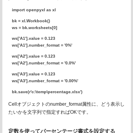
import openpyxl as xl
bk = xl.Workbook()
ws = bk.worksheets[0]
ws['A1'].value = 0.123
ws['A1'].number_format = '0%'
ws['A2'].value = 0.123
ws['A2'].number_format = '0.0%'
ws['A3'].value = 0.123
ws['A3'].number_format = '0.00%'
bk.save(r'c:\temp\percentage.xlsx')
Cellオブジェクトのnumber_format属性に、どう表示し
たいかを文字列で指定すればOKです。
定数を使ってパーセンテージ書式を設定する