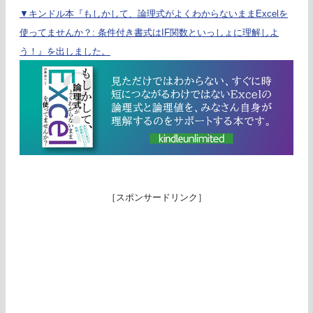
▼キンドル本『もしかして、論理式がよくわからないままExcelを
使ってませんか？: 条件付き書式はIF関数といっしょに理解しよ
う！』を出しました。
［スポンサードリンク］