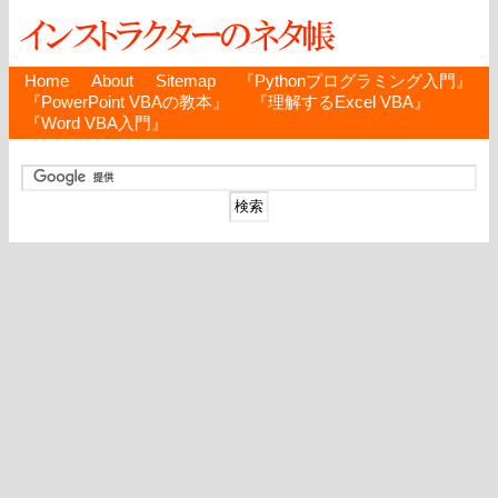
Home
About
Sitemap
『Pythonプログラミング入門』
『PowerPoint VBAの教本』
『理解するExcel VBA』
『Word VBA入門』