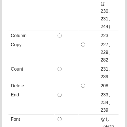
は
230、
231、
244）
Column
〇
223
Copy
〇
227、
229、
282
Count
〇
231、
239
Delete
〇
208
End
〇
233、
234、
239
Font
〇
なし
（解説