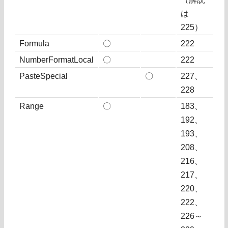
は
225）
Formula
〇
222
NumberFormatLocal
〇
222
PasteSpecial
〇
227、
228
Range
〇
183、
192、
193、
208、
216、
217、
220、
222、
226～