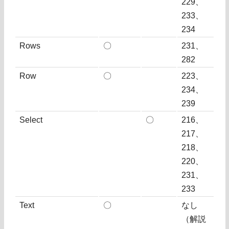
229、
233、
234
Rows
〇
231、
282
Row
〇
223、
234、
239
Select
〇
216、
217、
218、
220、
231、
233
Text
〇
なし
（解説