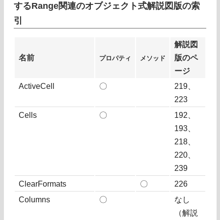
するRange関連のオブジェクト式解説図版の索
引
解説図
名前
版のペ
プロパティ
メソッド
ージ
ActiveCell
〇
219、
223
Cells
〇
192、
193、
218、
220、
239
ClearFormats
〇
226
Columns
〇
なし
（解説