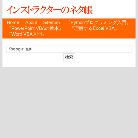
Home
About
Sitemap
『Pythonプログラミング入門』
『PowerPoint VBAの教本』
『理解するExcel VBA』
『Word VBA入門』