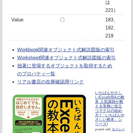
は
221）
Value
〇
183、
192、
219
Workbook関連オブジェクト式解説図版の索引
Worksheet関連オブジェクト式解説図版の索引
拙著に登場するオブジェクトを取得するため
のプロパティ一覧
リアル書店の在庫確認用リンク
いちばんやさし
いExcelVBAの教
本 人気講師が教
える実務に役立
つマクロの始め
方 (「いちばんや
さしい教本」シ
リーズ)
posted with
ヨメレバ