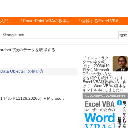
グ入門』
『PowerPoint VBAの教本』
『理解するExcel VBA』
cordsetで次のデータを取得する
『インストラク
ターのネタ帳』
では、2003年10
月からMicrosoft
 Data Objects）の使い方
Officeの使い方な
どを紹介し続けています。
Excel VBA経験者の方に向
けて、Word VBAの基本を
キンドル本にしました↓↓
ド11126.20266）+ Microsoft