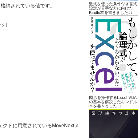
数式を使った条件付き書式
に格納されている値です。
設定が苦手な方に向けた
Kindle本を書きました↓↓
ンク］
図形を操作するExcel VBA
の基本を解説したキンドル
本を書きました↓↓
ェクトに用意されているMoveNextメ