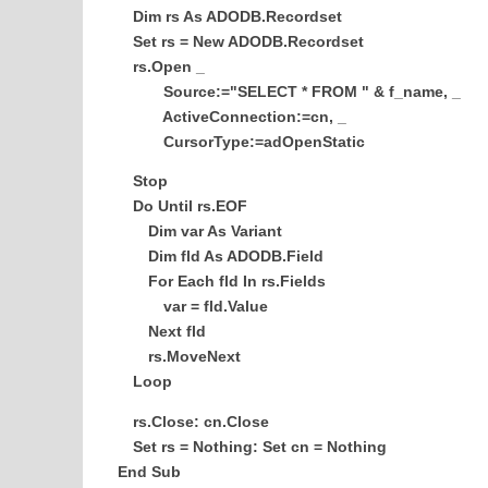
Dim rs As ADODB.Recordset
Set rs = New ADODB.Recordset
rs.Open _
Source:="SELECT * FROM " & f_name, _
ActiveConnection:=cn, _
CursorType:=adOpenStatic
Stop
Do Until rs.EOF
Dim var As Variant
Dim fld As ADODB.Field
For Each fld In rs.Fields
var = fld.Value
Next fld
rs.MoveNext
Loop
rs.Close: cn.Close
Set rs = Nothing: Set cn = Nothing
End Sub