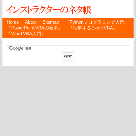
Home
About
Sitemap
『Pythonプログラミング入門』
『PowerPoint VBAの教本』
『理解するExcel VBA』
『Word VBA入門』