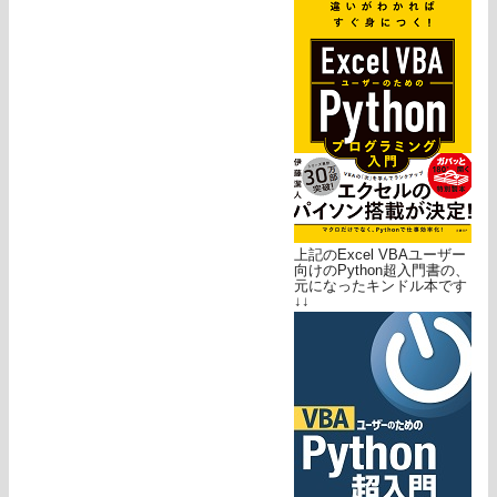
上記のExcel VBAユーザー
向けのPython超入門書の、
元になったキンドル本です
↓↓