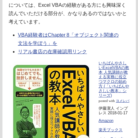
については、Excel VBAの経験がある方にも興味深く
読んでいただける部分が、かなりあるのではないかと
考えています。
VBA経験者はChapter 8「オブジェクト関連の
文法を学ぼう」を
リアル書店の在庫確認用リンク
いちばんやさし
いExcelVBAの教
本 人気講師が教
える実務に役立
つマクロの始め
方 (「いちばんや
さしい教本」シ
リーズ)
posted with
ヨメレバ
伊藤潔人 インプ
レス 2018-01-17
Amazon
楽天ブックス