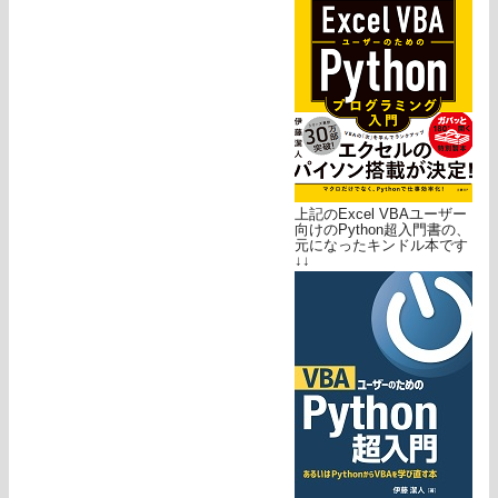
上記のExcel VBAユーザー
向けのPython超入門書の、
元になったキンドル本です
↓↓