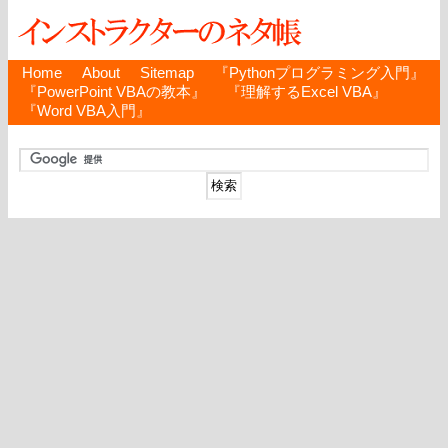
Home
About
Sitemap
『Pythonプログラミング入門』
『PowerPoint VBAの教本』
『理解するExcel VBA』
『Word VBA入門』