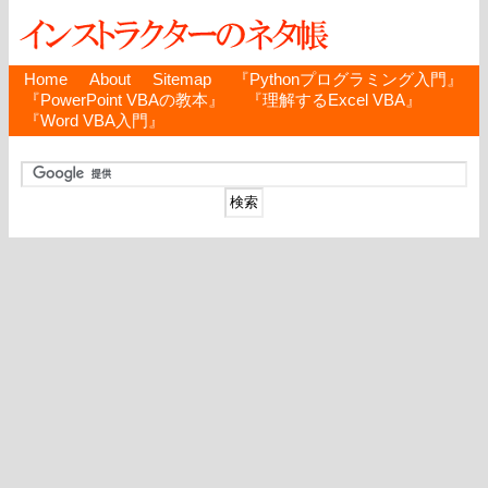
Home
About
Sitemap
『Pythonプログラミング入門』
『PowerPoint VBAの教本』
『理解するExcel VBA』
『Word VBA入門』