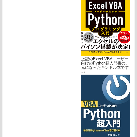
上記のExcel VBAユーザー
向けのPython超入門書の、
元になったキンドル本です
↓↓