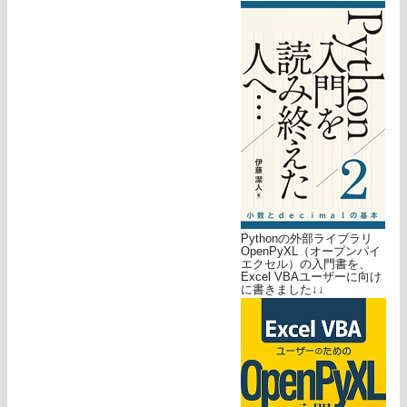
Pythonの外部ライブラリ
OpenPyXL（オープンパイ
エクセル）の入門書を、
Excel VBAユーザーに向け
に書きました↓↓