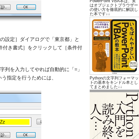
PowerPoint VBA本は、実
はオブジェクトブラウザー
の使い方を徹底的に解説し
た本です↓↓
の設定］ダイアログで「東京都」と
件付き書式］をクリックして［条件付
字列を入力してやれば自動的に「=」
いう指定を行うためには、
Pythonの文字列フォーマッ
トの基本をキンドル本とし
てまとめました↓↓