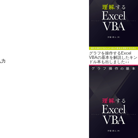
」
グラフを操作するExcel
VBAの基本を解説したキン
入力
ドル本も出しました↓↓
］