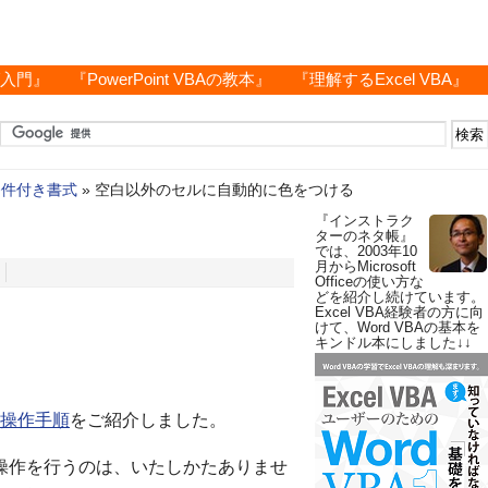
グ入門』
『PowerPoint VBAの教本』
『理解するExcel VBA』
条件付き書式
»
空白以外のセルに自動的に色をつける
『インストラク
ターのネタ帳』
では、2003年10
月からMicrosoft
Officeの使い方な
どを紹介し続けています。
Excel VBA経験者の方に向
けて、Word VBAの基本を
キンドル本にしました↓↓
操作手順
をご紹介しました。
の操作を行うのは、いたしかたありませ