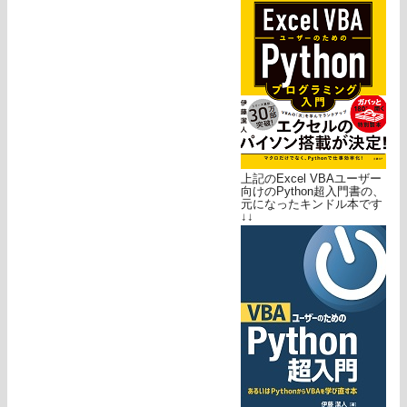
上記のExcel VBAユーザー
向けのPython超入門書の、
元になったキンドル本です
↓↓