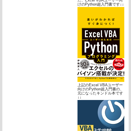
た、Excel VBAユーザー向
けのPython超入門書です↓↓
上記のExcel VBAユーザー
向けのPython超入門書の、
元になったキンドル本です
↓↓