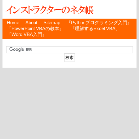
Home
About
Sitemap
『Pythonプログラミング入門』
『PowerPoint VBAの教本』
『理解するExcel VBA』
『Word VBA入門』