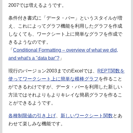
2007では増えるようです。
条件付き書式に「データ・バー」というスタイルが増
え、これによってグラフ機能を利用したグラフを作成
しなくても、ワークシート上に簡単なグラフを作成で
きるようなのです。
「
Conditional Formatting – overview of what we did,
and what's a "data bar"?
」
現行のバージョン2003までのExcelでは、
REPT関数を
使ってワークシート上に簡単な横棒グラフ
を作ること
ができるわけですが、データ・バーを利用した新しい
方法ではそれよりもよりキレイな簡易グラフを作るこ
とができるようです。
各種制限値の引き上げ
、
新しいワークシート関数
とあ
わせて楽しみな機能です。