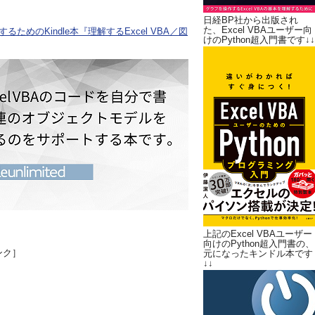
日経BP社から出版され
た、Excel VBAユーザー向
ためのKindle本『理解するExcel VBA／図
けのPython超入門書です↓↓
上記のExcel VBAユーザー
向けのPython超入門書の、
ンク］
元になったキンドル本です
↓↓