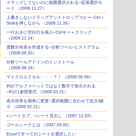
ドラッグしてないのに範囲選択される−拡張選択モ
ード （2008.11.27）
上書きしないドラッグアンドドロップコピー−Ctrl＋
Shiftを押しながら （2008.11.26）
一行おきに空白行を挿入−Ctrlキー＋クリック
（2008.11.14）
度数分布表を作成する−分析ツール-ヒストグラム
（2008.08.20）
分析ツールアドインのインストール
（2008.08.16）
マイクロエクセル・・・？！ （2008.06.08）
列がアルファベットではなく数字で表示される
−R1C1参照形式 （2008.03.31）
表示倍率を簡単に変更−選択範囲に合わせて拡大/縮
小 （2008.02.21）
×シートタブ、○シート見出し （2007.11.03）
ゴールシークとは （2007.09.05）
Excelですべてのシートを選択したい