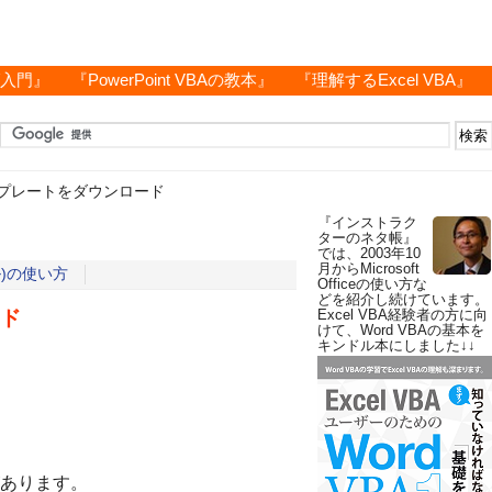
グ入門』
『PowerPoint VBAの教本』
『理解するExcel VBA』
プレートをダウンロード
『インストラク
ターのネタ帳』
では、2003年10
月からMicrosoft
ル)の使い方
Officeの使い方な
どを紹介し続けています。
ド
Excel VBA経験者の方に向
けて、Word VBAの基本を
キンドル本にしました↓↓
あります。