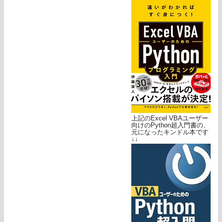
上記のExcel VBAユーザー
向けのPython超入門書の、
元になったキンドル本です
↓↓