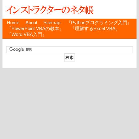
Home
About
Sitemap
『Pythonプログラミング入門』
『PowerPoint VBAの教本』
『理解するExcel VBA』
『Word VBA入門』