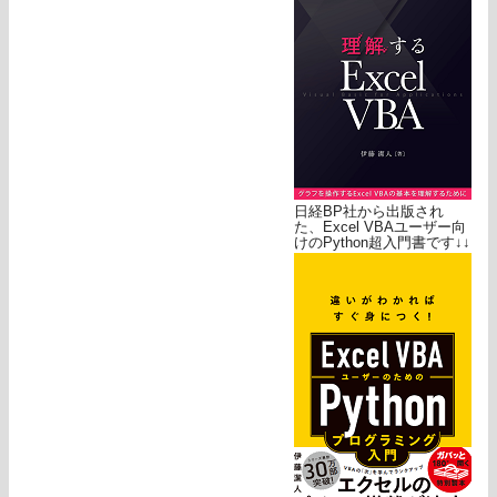
日経BP社から出版され
た、Excel VBAユーザー向
けのPython超入門書です↓↓