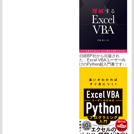
日経BP社から出版され
た、Excel VBAユーザー向
けのPython超入門書です↓↓