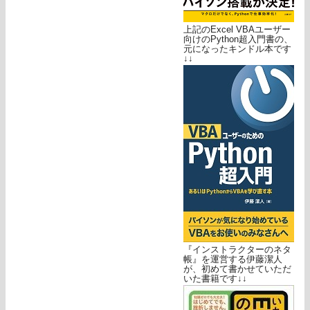
上記のExcel VBAユーザー
向けのPython超入門書の、
元になったキンドル本です
↓↓
『インストラクターのネタ
帳』を運営する伊藤潔人
が、初めて書かせていただ
いた書籍です↓↓