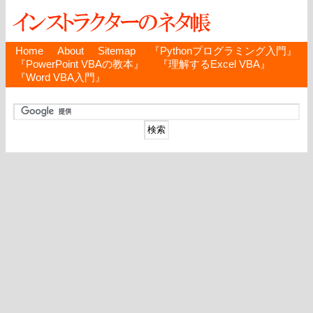
Home
About
Sitemap
『Pythonプログラミング入門』
『PowerPoint VBAの教本』
『理解するExcel VBA』
『Word VBA入門』