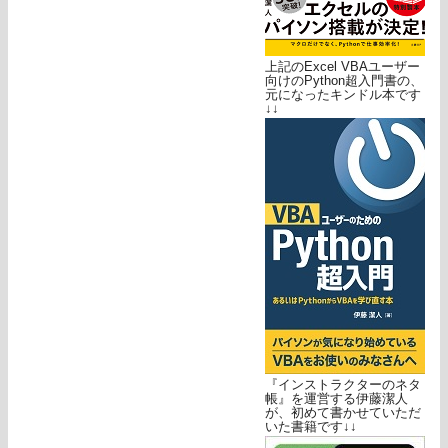
上記のExcel VBAユーザー
向けのPython超入門書の、
元になったキンドル本です
↓↓
『インストラクターのネタ
帳』を運営する伊藤潔人
が、初めて書かせていただ
いた書籍です↓↓