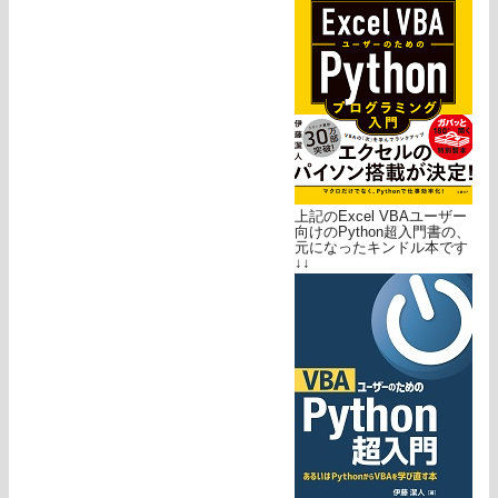
上記のExcel VBAユーザー
向けのPython超入門書の、
元になったキンドル本です
↓↓