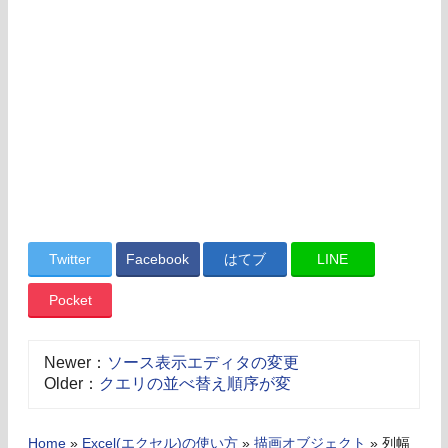
Twitter
Facebook
はてブ
LINE
Pocket
Newer：
ソース表示エディタの変更
Older：
クエリの並べ替え順序が変
Home
»
Excel(エクセル)の使い方
»
描画オブジェクト
»
列幅