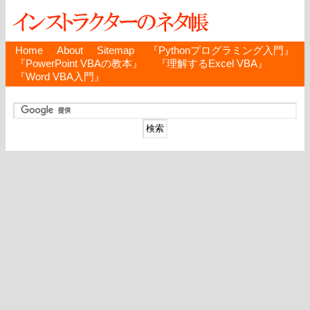
Home
About
Sitemap
『Pythonプログラミング入門』
『PowerPoint VBAの教本』
『理解するExcel VBA』
『Word VBA入門』