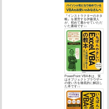
『インストラクターのネタ
帳』を運営する伊藤潔人
が、初めて書かせていただ
いた書籍です↓↓
PowerPoint VBA本は、実
はオブジェクトブラウザー
の使い方を徹底的に解説し
た本です↓↓