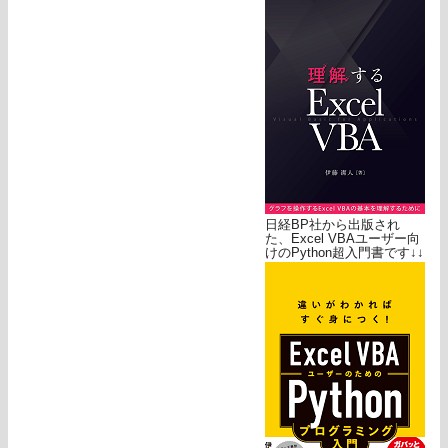
日経BP社から出版され
た、Excel VBAユーザー向
けのPython超入門書です↓↓