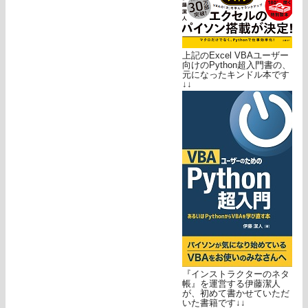
上記のExcel VBAユーザー
向けのPython超入門書の、
元になったキンドル本です
↓↓
『インストラクターのネタ
帳』を運営する伊藤潔人
が、初めて書かせていただ
いた書籍です↓↓