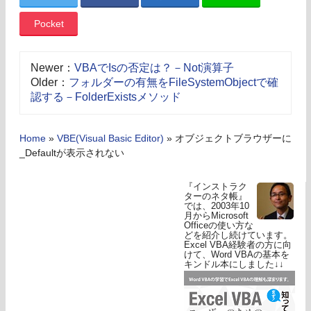
Pocket
Newer：
VBAでIsの否定は？－Not演算子
Older：
フォルダーの有無をFileSystemObjectで確
認する－FolderExistsメソッド
Home
»
VBE(Visual Basic Editor)
»
オブジェクトブラウザーに
_Defaultが表示されない
『インストラク
ターのネタ帳』
では、2003年10
月からMicrosoft
Officeの使い方な
どを紹介し続けています。
Excel VBA経験者の方に向
けて、Word VBAの基本を
キンドル本にしました↓↓