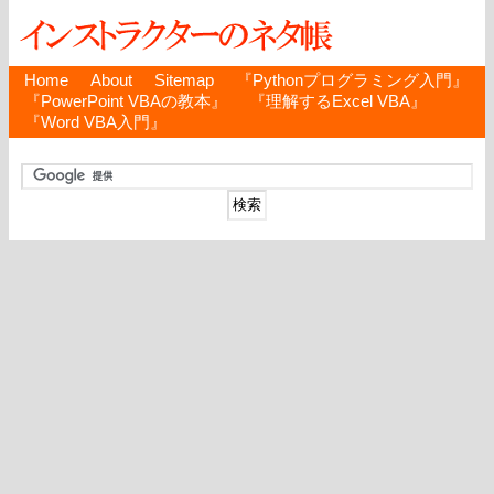
Home
About
Sitemap
『Pythonプログラミング入門』
『PowerPoint VBAの教本』
『理解するExcel VBA』
『Word VBA入門』