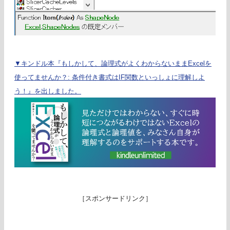
▼キンドル本『もしかして、論理式がよくわからないままExcelを
使ってませんか？: 条件付き書式はIF関数といっしょに理解しよ
う！』を出しました。
［スポンサードリンク］