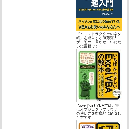
『インストラクターのネタ
帳』を運営する伊藤潔人
が、初めて書かせていただ
いた書籍です↓↓
PowerPoint VBA本は、実
はオブジェクトブラウザー
の使い方を徹底的に解説し
た本です↓↓