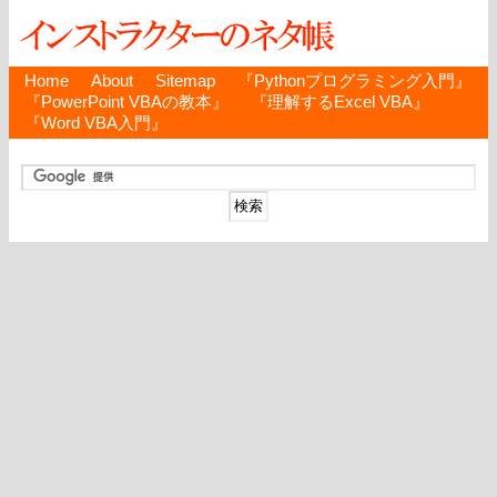
Home
About
Sitemap
『Pythonプログラミング入門』
『PowerPoint VBAの教本』
『理解するExcel VBA』
『Word VBA入門』