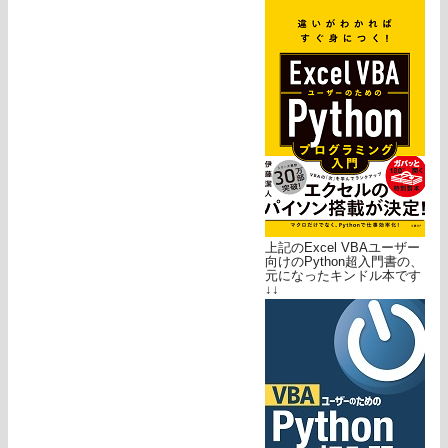
上記のExcel VBAユーザー
向けのPython超入門書の、
元になったキンドル本です
↓↓