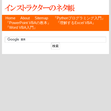
Home
About
Sitemap
『Pythonプログラミング入門』
『PowerPoint VBAの教本』
『理解するExcel VBA』
『Word VBA入門』