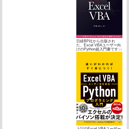
日経BP社から出版され
た、Excel VBAユーザー向
けのPython超入門書です↓↓
上記のExcel VBAユーザー