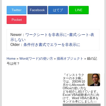
Twitter
Facebook
はてブ
LINE
Pocket
Newer：
ワークシートを非表示に−書式-シート-表
示しない
Older：
条件付き書式でエラーを非表示に
Home
»
Word(ワード)の使い方
»
描画オブジェクト
»
錨の記
号は何？
『インストラク
ターのネタ帳』
では、2003年10
月からMicrosoft
Officeの使い方な
どを紹介し続けています。
Excel VBA経験者の方に向
けて、Word VBAの基本を
キンドル本にしました↓↓