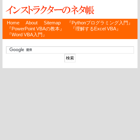
Home
About
Sitemap
『Pythonプログラミング入門』
『PowerPoint VBAの教本』
『理解するExcel VBA』
『Word VBA入門』