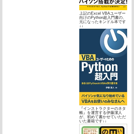
上記のExcel VBAユーザー
向けのPython超入門書の、
元になったキンドル本です
↓↓
『インストラクターのネタ
帳』を運営する伊藤潔人
が、初めて書かせていただ
いた書籍です↓↓