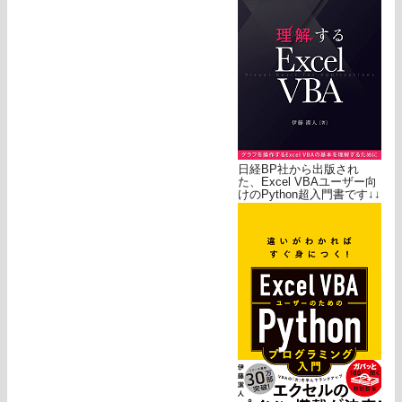
日経BP社から出版され
た、Excel VBAユーザー向
けのPython超入門書です↓↓