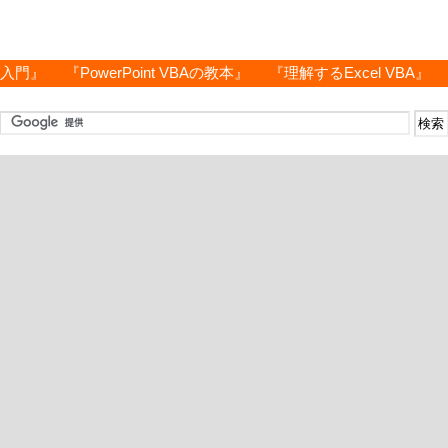
グ入門』
『PowerPoint VBAの教本』
『理解するExcel VBA』