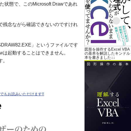
態で、このMicrosoft Drawであれ
ないので残念ながら確認できないのですけれ
MSDRAW82.EXE」というファイルです
図形を操作するExcel VBA
Drawは起動することはできません。
の基本を解説したキンドル
本を書きました↓↓
ます。
oteでもお読みいただけます!!