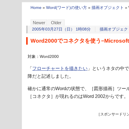
Home
»
Word(ワード)の使い方
»
描画オブジェクト
»
Newer
Older
2005年03月27日（日） 1時08分
描画オブジェク
Word2000でコネクタを使う−Microsoft
対象：Word2000
「
フローチャートを描きたい
」というネタの中で、
降だと記述しました。
確かに通常のWordの状態で、［図形描画］ツー
［コネクタ］が現れるのはWord 2002からです。
［スポンサードリ