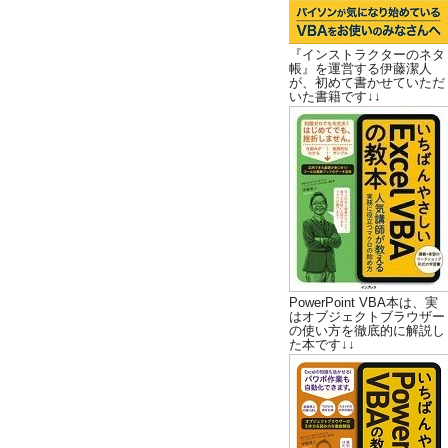
『インストラクターのネタ
帳』を運営する伊藤潔人
が、初めて書かせていただ
いた書籍です↓↓
PowerPoint VBA本は、実
はオブジェクトブラウザー
の使い方を徹底的に解説し
た本です↓↓