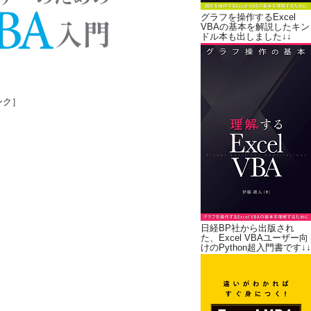
グラフを操作するExcel
VBAの基本を解説したキン
ドル本も出しました↓↓
ンク］
日経BP社から出版され
た、Excel VBAユーザー向
けのPython超入門書です↓↓