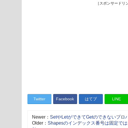
［スポンサードリ
Twitter
Facebook
はてブ
LINE
Newer：
SetやLetができてGetのできないプ
Older：
Shapesのインデックス番号は固定ではなく