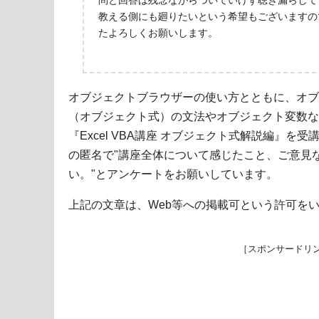
問と回答は残念ながらついていけず聴き漏らして
教える側にも廻りたいという希望もございますの
たよろしくお願いします。
オブジェクトブラウザーの使い方とともに、オブ
（オブジェクト式）の文法やオブジェクト変数な
『Excel VBA講座 オブジェクト式解説編』を
の匿名で"講座全体について感じたこと、ご意見
い。"とアンケートをお願いしています。
上記の文章は、Web等への掲載可という許可を
［スポンサードリ