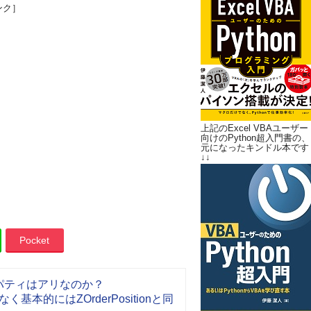
ンク］
上記のExcel VBAユーザー
向けのPython超入門書の、
元になったキンドル本です
↓↓
Pocket
ロパティはアリなのか？
基本的にはZOrderPositionと同