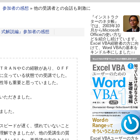
』参加者の感想
»
他の受講者との会話も刺激に
『インストラク
ターのネタ帳』
では、2003年10
月からMicrosoft
ト式解説編』参加者の感想
Officeの使い方な
どを紹介し続けています。
Excel VBA経験者の方に向
けて、Word VBAの基本を
キンドル本にしました↓↓
ＴＲＡＮやＣの経験があり、ＯＦＦ
に立っている状態での受講でした。
性等も重要と思っていました。
いただきました。
ました。
スピードが遅く、慣れていないこと
理解できましたが、他の受講生の質
Excel VBAユーザーの方を