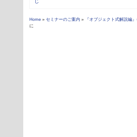
じ
Home
»
セミナーのご案内
»
『オブジェクト式解説編』
に