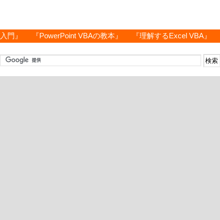
グ入門』
『PowerPoint VBAの教本』
『理解するExcel VBA』