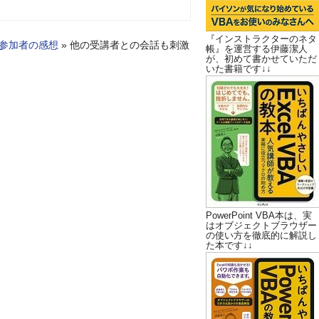
『インストラクターのネタ
参加者の感想
»
他の受講者との会話も刺激
帳』を運営する伊藤潔人
が、初めて書かせていただ
いた書籍です↓↓
PowerPoint VBA本は、実
はオブジェクトブラウザー
の使い方を徹底的に解説し
た本です↓↓