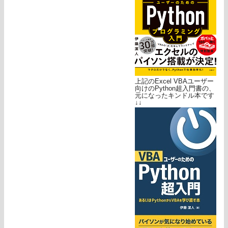
上記のExcel VBAユーザー
向けのPython超入門書の、
元になったキンドル本です
↓↓