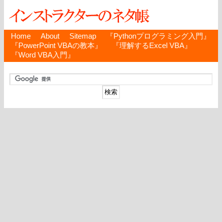
Home
About
Sitemap
『Pythonプログラミング入門』
『PowerPoint VBAの教本』
『理解するExcel VBA』
『Word VBA入門』