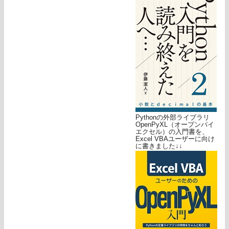
Pythonの外部ライブラリ
OpenPyXL（オープンパイ
エクセル）の入門書を、
Excel VBAユーザーに向け
に書きました↓↓