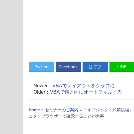
Twitter
Facebook
はてブ
LINE
Newer：
VBAでレイアウトをグラフに
Older：
VBAで横方向にオートフィルする
Home
»
セミナーのご案内
»
『オブジェクト式解説編』
ェクトブラウザーで確認することが大事