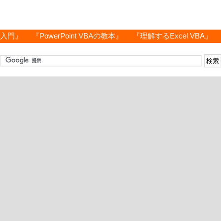
グ入門』
『PowerPoint VBAの教本』
『理解するExcel VBA』