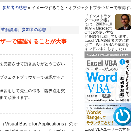
』参加者の感想
»
イメージすること・オブジェクトブラウザーで確認す
『インストラク
ターのネタ帳』
では、2003年10
月からMicrosoft
ト式解説編』参加者の感想
Officeの使い方な
どを紹介し続けています。
ザーで確認することが大事
Excel VBA経験者の方に向
けて、Word VBAの基本を
キンドル本にしました↓↓
 』を受講させて頂きありがとうござい
ブジェクトブラウザーで確認するこ
練習をして先生の仰る「臨界点を突
まで頑張ります。
Basic for Applications）のオ
Excel VBAユーザーの方を