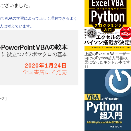
ございました。
oint VBAの学習によって正しく理解できるよう
人は考えています。
上記のExcel VBAユーザー
向けのPython超入門書の、
元になったキンドル本です
↓↓
ンク］