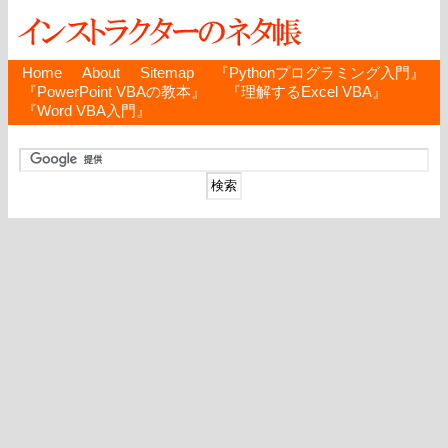
Home
About
Sitemap
『Pythonプログラミング入門』
『PowerPoint VBAの教本』
『理解するExcel VBA』
『Word VBA入門』