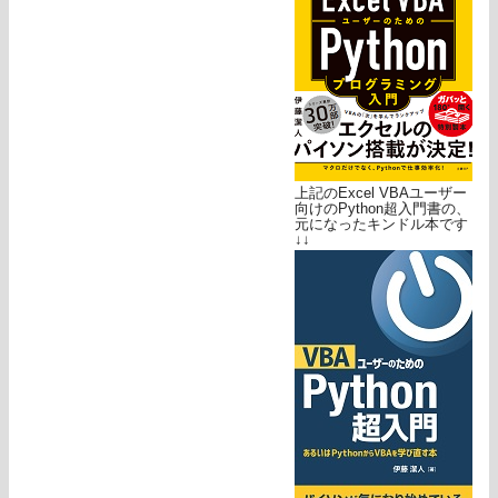
上記のExcel VBAユーザー
向けのPython超入門書の、
元になったキンドル本です
↓↓