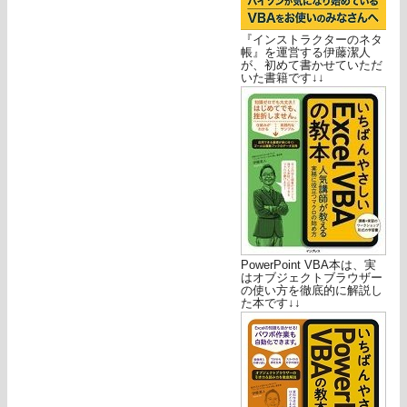
『インストラクターのネタ
帳』を運営する伊藤潔人
が、初めて書かせていただ
いた書籍です↓↓
PowerPoint VBA本は、実
はオブジェクトブラウザー
の使い方を徹底的に解説し
た本です↓↓