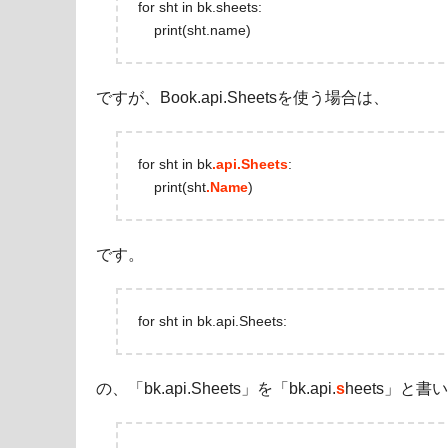
for sht in bk.sheets:
print(sht.name)
ですが、Book.api.Sheetsを使う場合は、
for sht in bk
.api.Sheets
:
print(sht
.Name
)
です。
for sht in bk.api.Sheets:
の、「bk.api.Sheets」を「bk.api.
s
heets」と