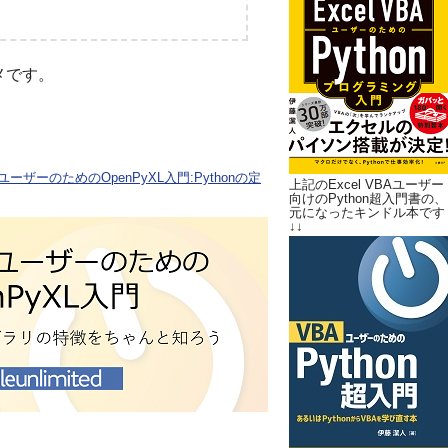
メです。
ユーザーのためのOpenPyXL入門:Pythonの定
上記のExcel VBAユーザー
向けのPython超入門書の、
元になったキンドル本です
↓↓