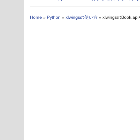
Home
»
Python
»
xlwingsの使い方
»
xlwingsのBoo