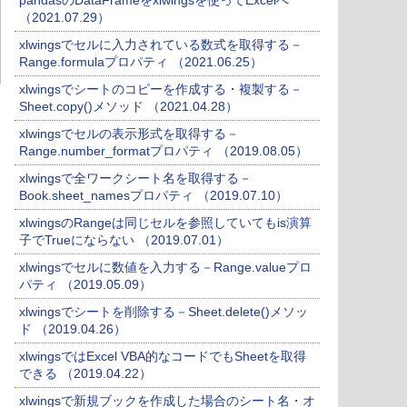
pandasのDataFrameをxlwingsを使ってExcelへ
（2021.07.29）
xlwingsでセルに入力されている数式を取得する－
Range.formulaプロパティ （2021.06.25）
xlwingsでシートのコピーを作成する・複製する－
Sheet.copy()メソッド （2021.04.28）
xlwingsでセルの表示形式を取得する－
Range.number_formatプロパティ （2019.08.05）
xlwingsで全ワークシート名を取得する－
Book.sheet_namesプロパティ （2019.07.10）
xlwingsのRangeは同じセルを参照していてもis演算
子でTrueにならない （2019.07.01）
xlwingsでセルに数値を入力する－Range.valueプロ
パティ （2019.05.09）
xlwingsでシートを削除する－Sheet.delete()メソッ
ド （2019.04.26）
xlwingsではExcel VBA的なコードでもSheetを取得
できる （2019.04.22）
xlwingsで新規ブックを作成した場合のシート名・オ