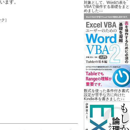
います。
対象として、Wordの表を
VBAで操作する基礎をまと
めました↓↓
ンク］
数式を使った条件付き書式
設定が苦手な方に向けた
Kindle本を書きました↓↓
ト