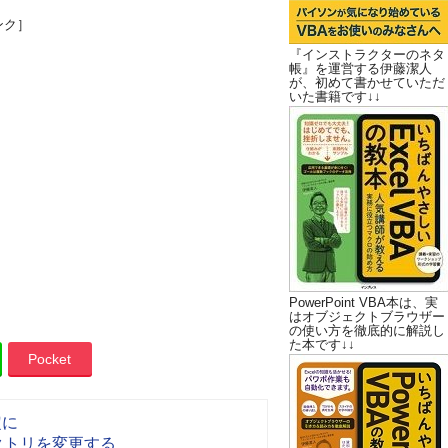
ンク］
『インストラクターのネタ
帳』を運営する伊藤潔人
が、初めて書かせていただ
いた書籍です↓↓
PowerPoint VBA本は、実
はオブジェクトブラウザー
の使い方を徹底的に解説し
た本です↓↓
Pocket
定に
ィレクトリを変更する