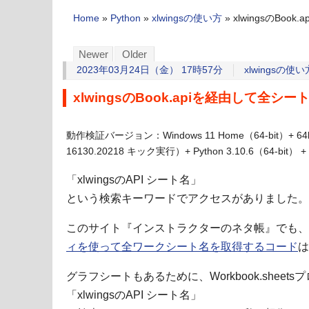
Home
»
Python
»
xlwingsの使い方
»
xlwingsのBo
Newer
Older
2023年03月24日（金） 17時57分
xlwingsの使い
xlwingsのBook.apiを経由して全シ
動作検証バージョン：Windows 11 Home（64-bit）+ 64
16130.20218 キック実行）+ Python 3.10.6（64-bit） + xl
「xlwingsのAPI シート名」
という検索キーワードでアクセスがありました。
このサイト『インストラクターのネタ帳』でも、
ィを使って全ワークシート名を取得するコード
は
グラフシートもあるために、Workbook.shee
「xlwingsのAPI シート名」