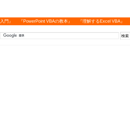
グ入門』
『PowerPoint VBAの教本』
『理解するExcel VBA』