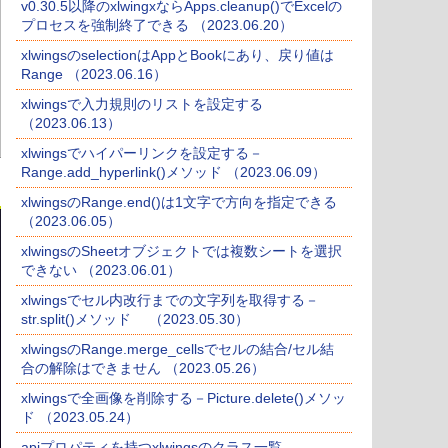
v0.30.5以降のxlwingxならApps.cleanup()でExcelの
プロセスを強制終了できる （2023.06.20）
xlwingsのselectionはAppとBookにあり、戻り値は
Range （2023.06.16）
xlwingsで入力規則のリストを設定する
（2023.06.13）
xlwingsでハイパーリンクを設定する－
Range.add_hyperlink()メソッド （2023.06.09）
xlwingsのRange.end()は1文字で方向を指定できる
（2023.06.05）
xlwingsのSheetオブジェクトでは複数シートを選択
できない （2023.06.01）
xlwingsでセル内改行までの文字列を取得する－
str.split()メソッド （2023.05.30）
xlwingsのRange.merge_cellsでセルの結合/セル結
合の解除はできません （2023.05.26）
xlwingsで全画像を削除する－Picture.delete()メソッ
ド （2023.05.24）
apiプロパティを持つxlwingsのクラス一覧