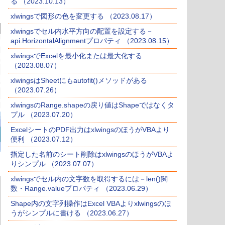
る （2023.10.13）
xlwingsで図形の色を変更する （2023.08.17）
xlwingsでセル内水平方向の配置を設定する－
api.HorizontalAlignmentプロパティ （2023.08.15）
xlwingsでExcelを最小化または最大化する
（2023.08.07）
xlwingsはSheetにもautofit()メソッドがある
（2023.07.26）
xlwingsのRange.shapeの戻り値はShapeではなくタ
プル （2023.07.20）
ExcelシートのPDF出力はxlwingsのほうがVBAより
便利 （2023.07.12）
指定した名前のシート削除はxlwingsのほうがVBAよ
りシンプル （2023.07.07）
xlwingsでセル内の文字数を取得するには－len()関
数・Range.valueプロパティ （2023.06.29）
Shape内の文字列操作はExcel VBAよりxlwingsのほ
うがシンプルに書ける （2023.06.27）