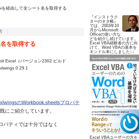
ok.apiを経由して全シート名を取得する
『インストラク
ターのネタ帳』
では、2003年10
月からMicrosoft
方
Officeの使い方な
どを紹介し続けています。
ート名を取得する
Excel VBA経験者の方に向
けて、Word VBAの基本を
キンドル本にしました↓↓
bit Excel（バージョン2302 ビルド
wings 0.29.1
xlwingsのWorkbook.sheetsプロパテ
既にご紹介しています。
tsプロパティでは十分ではなく
Excel VBAユーザーの方を