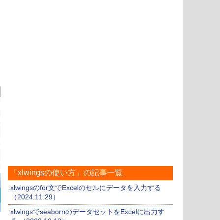
「xlwingsの使い方」の記事一覧
xlwingsのfor文でExcelのセルにデータを入力する
（2024.11.29）
xlwingsでseabornのデータセットをExcelに出力す