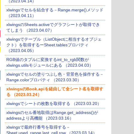
（2023.04.14）
xlwingsでセルを結合する－Range.merge()メソッド
（2023.04.11）
xlwingsのSheets.activeでグラフシートが取得でき
てしまう （2023.04.07）
xlwingsでテーブル（ListObjectに相当するオブジェ
クト）を取得するーSheet.tablesプロパティ
（2023.04.05）
RGB値のタプルに変換するint_to_rgb関数が
xlwings.utilsモジュールにある （2023.04.03）
xlwingsでセルの塗りつぶし色・背景色を操作する－
Range.colorプロパティ （2023.03.30）
xlwingsのBook.apiを経由して全シート名を取得す
る （2023.03.24）
xlwingsでシートの枚数を取得する （2023.03.20）
xlwingsのセル番地取得はRange.get_address()が
addressより高機能 （2023.03.16）
xlwingsで最終行番号を取得する－
Sheet.used_range.last_cell.row （2023.03.14）