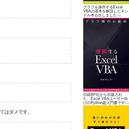
グラフを操作するExcel
VBAの基本を解説したキン
ドル本も出しました↓↓
日経BP社から出版され
た、Excel VBAユーザー向
けのPython超入門書です↓↓
書いてはダメです。