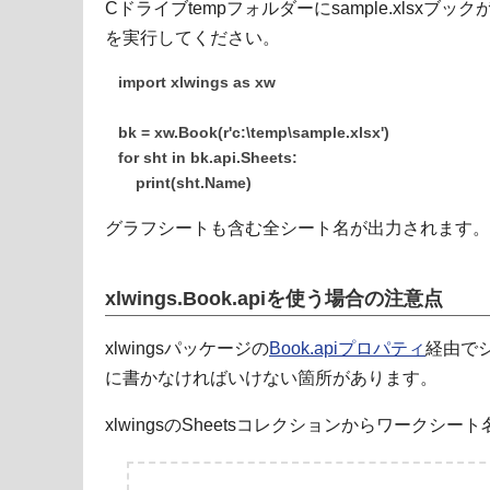
Cドライブtempフォルダーにsample.xlsx
を実行してください。
import xlwings as xw
bk = xw.Book(r'c:\temp\sample.xlsx')
for sht in bk.api.Sheets:
print(sht.Name)
グラフシートも含む全シート名が出力されます。
xlwings.Book.apiを使う場合の注意点
xlwingsパッケージの
Book.apiプロパティ
経由でシ
に書かなければいけない箇所があります。
xlwingsのSheetsコレクションからワークシ