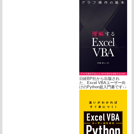
日経BP社から出版され
た、Excel VBAユーザー向
けのPython超入門書です↓↓