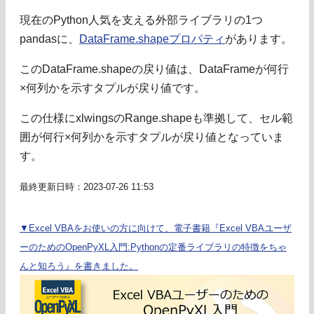
現在のPython人気を支える外部ライブラリの1つ
pandasに、
DataFrame.shapeプロパティ
があります。
このDataFrame.shapeの戻り値は、DataFrameが何行
×何列かを示すタプルが戻り値です。
この仕様にxlwingsのRange.shapeも準拠して、セル範
囲が何行×何列かを示すタプルが戻り値となっていま
す。
最終更新日時：2023-07-26 11:53
▼Excel VBAをお使いの方に向けて、電子書籍『Excel VBAユーザ
ーのためのOpenPyXL入門:Pythonの定番ライブラリの特徴をちゃ
んと知ろう』を書きました。