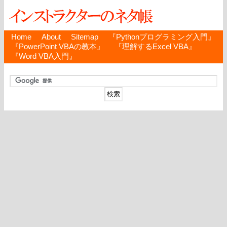
Home
About
Sitemap
『Pythonプログラミング入門』
『PowerPoint VBAの教本』
『理解するExcel VBA』
『Word VBA入門』