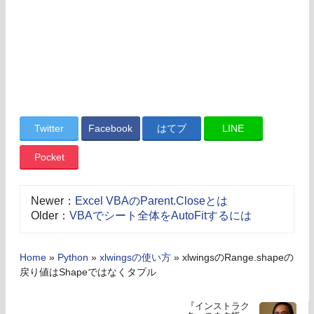
Twitter
Facebook
はてブ
LINE
Pocket
Newer：
Excel VBAのParent.Closeとは
Older：
VBAでシート全体をAutoFitするには
Home
»
Python
»
xlwingsの使い方
»
xlwingsのRange.shapeの
戻り値はShapeではなくタプル
『インストラク