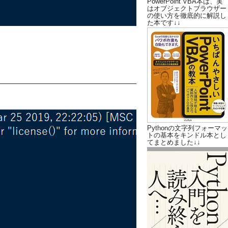
PowerPoint VBA本は、実
はオブジェクトブラウザー
の使い方を徹底的に解説し
た本です↓↓
Pythonの文字列フォーマッ
トの基本をキンドル本とし
てまとめました↓↓