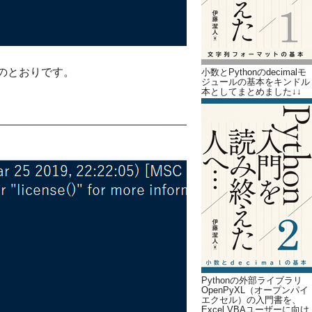
のとおりです。
小数とPythonのdecimalモ
ジュールの基本をキンドル
本としてまとめました↓↓
Pythonの外部ライブラリ
OpenPyXL（オープンパイ
エクセル）の入門書を、
Excel VBAユーザーに向け