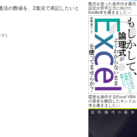
数式を使った条件付き書式
進法の数値を、2進法で表記したいと
設定が苦手な方に向けた
Kindle本を書きました↓↓
ンク］
図形を操作するExcel VBA
の基本を解説したキンドル
本を書きました↓↓