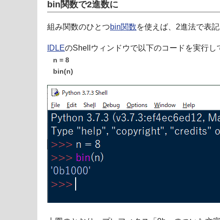
bin関数で2進数に
組み関数のひとつ
bin関数
を使えば、2進法で表
IDLE
のShellウィンドウで以下のコードを実行
n = 8
bin(n)