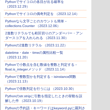
Pythonでサイコロの各目が出る確率を
（2023.12.29）
Pythonでサイコロの偶奇判定を （2023.12.14）
Pythonなら文字ごとのカウントも簡単－
collections.Counter （2023.12.06）
2進数リテラルでも桁区切りのアンダーバー・アン
ダースコアを入れられる （2023.11.30）
Pythonの2進数リテラル （2023.11.22）
datetime・date・timeの属性比較一覧
（2023.11.20）
Pythonで小数点を含む数値を整数と判定する－
float.is_integerメソッド （2023.11.14）
Pythonで整数型かを判定する－isinstance関数
（2023.11.13）
Pythonで倍数判定を行うには （2023.10.30）
Pythonのstr.stripに引数を指定したときの挙動を誤
解した件 （2023.10.19）
Pythonの予約語・キーワードはkeyword.pyに羅列さ