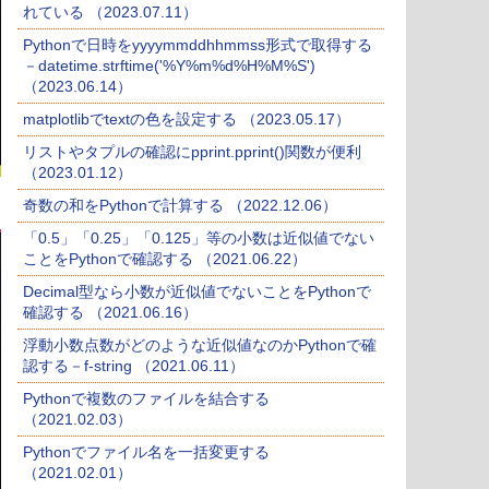
れている （2023.07.11）
Pythonで日時をyyyymmddhhmmss形式で取得する
－datetime.strftime('%Y%m%d%H%M%S')
（2023.06.14）
matplotlibでtextの色を設定する （2023.05.17）
リストやタプルの確認にpprint.pprint()関数が便利
（2023.01.12）
奇数の和をPythonで計算する （2022.12.06）
「0.5」「0.25」「0.125」等の小数は近似値でない
ことをPythonで確認する （2021.06.22）
Decimal型なら小数が近似値でないことをPythonで
確認する （2021.06.16）
浮動小数点数がどのような近似値なのかPythonで確
認する－f-string （2021.06.11）
Pythonで複数のファイルを結合する
（2021.02.03）
Pythonでファイル名を一括変更する
（2021.02.01）