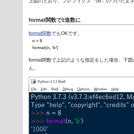
上図のとおり、プレフィクス「0b」のついた文字列
format関数で2進数に
format関数
でもOKです。
n = 8
format(n, 'b')
format関数で上記のような指定をした場合、
ん。