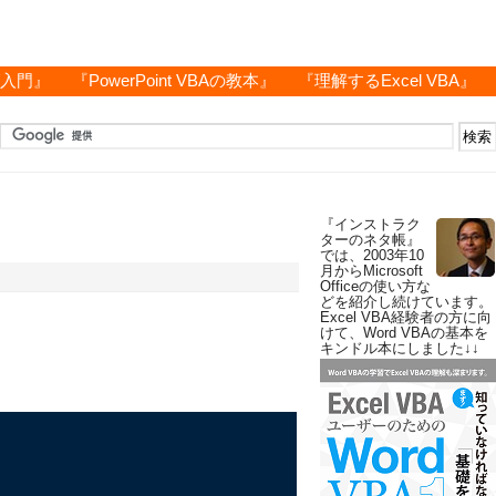
グ入門』
『PowerPoint VBAの教本』
『理解するExcel VBA』
『インストラク
ターのネタ帳』
では、2003年10
月からMicrosoft
Officeの使い方な
どを紹介し続けています。
Excel VBA経験者の方に向
けて、Word VBAの基本を
キンドル本にしました↓↓