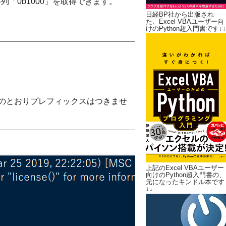
「0b1000」を取得できます。
日経BP社から出版され
た、Excel VBAユーザー向
けのPython超入門書です↓↓
下図のとおりプレフィックスはつきませ
上記のExcel VBAユーザー
向けのPython超入門書の、
元になったキンドル本です
↓↓