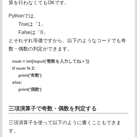
算を行わなくてもOKです。
Pythonでは、
Trueは「1」
Falseは「0」
とそれぞれ等価ですから、以下のようなコードでも奇
数・偶数の判定ができます。
num = int(input('整数を入力してね＞'))
if num % 2:
print('奇数')
else:
print('偶数')
三項演算子で奇数・偶数を判定する
三項演算子を使って以下のように書くこともできま
す。