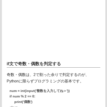
if文で奇数・偶数を判定する
奇数・偶数は、2で割った余りで判定するのが、
Pythonに限らずプログラミングの基本です。
num = int(input('整数を入力してね＞'))
if num % 2 == 0:
print('偶数')