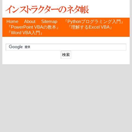
Home
About
Sitemap
『Pythonプログラミング入門』
『PowerPoint VBAの教本』
『理解するExcel VBA』
『Word VBA入門』