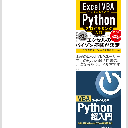
上記のExcel VBAユーザー
向けのPython超入門書の、
元になったキンドル本です
↓↓