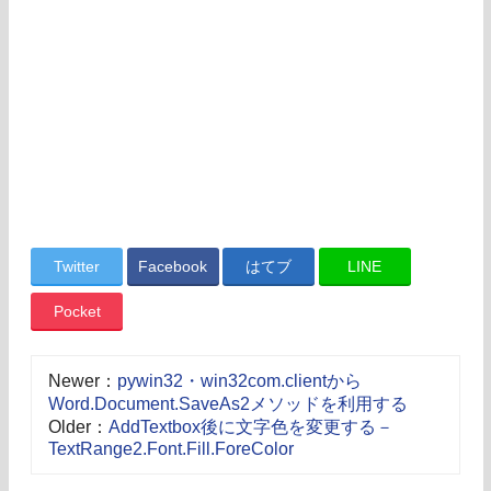
Twitter
Facebook
はてブ
LINE
Pocket
Newer：
pywin32・win32com.clientから
Word.Document.SaveAs2メソッドを利用する
Older：
AddTextbox後に文字色を変更する－
TextRange2.Font.Fill.ForeColor