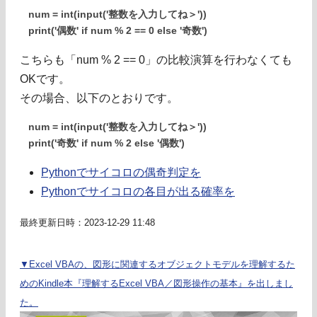
num = int(input('整数を入力してね＞'))
print('偶数' if num % 2 == 0 else '奇数')
こちらも「num % 2 == 0」の比較演算を行わなくても
OKです。
その場合、以下のとおりです。
num = int(input('整数を入力してね＞'))
print('奇数' if num % 2 else '偶数')
Pythonでサイコロの偶奇判定を
Pythonでサイコロの各目が出る確率を
最終更新日時：2023-12-29 11:48
▼Excel VBAの、図形に関連するオブジェクトモデルを理解するた
めのKindle本『理解するExcel VBA／図形操作の基本』を出しまし
た。