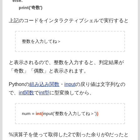
else:
print('奇数')
上記のコードをインタラクティブシェルで実行すると
整数を入力してね＞
と表示されるので、整数を入力すると、判定結果が
「奇数」「偶数」と表示されます。
Pythonの
組み込み関数
・
input
の戻り値は文字列なの
で、
int関数
で
int型
に型変換してから、
num =
int(
input('整数を入力してね＞')
)
%演算子を使って取得した2で割った余りが0だったと